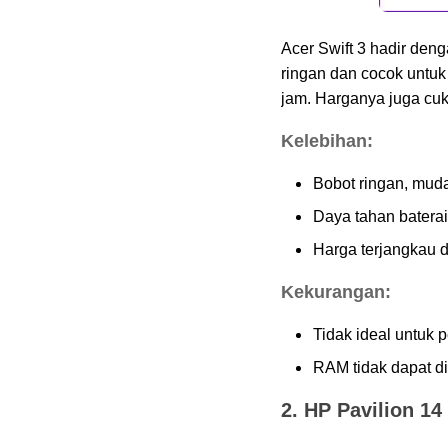
4. Apple MacBook Pro
16 (M2 Pro)
Acer Swift 3 hadir deng
Kelebihan:
ringan dan cocok untuk
Kekurangan:
jam. Harganya juga cuk
5. Asus ROG Zephyrus
Kelebihan:
G14
Kelebihan:
Bobot ringan, mud
Kekurangan:
Daya tahan baterai
6. Dell XPS 15
Harga terjangkau 
Kelebihan:
Kekurangan:
Kekurangan:
Tidak ideal untuk p
Laptop Murah tapi
Berkualitas untuk Kerja:
RAM tidak dapat d
Pilihan Terjangkau 2024
2. HP Pavilion 14
7. Asus Chromebook
Flip C214