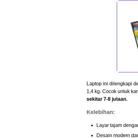
Kelebihan:
Kekurangan:
8. Lenovo IdeaPad 1
Kelebihan:
Kekurangan:
9. HP 245 G8
Kelebihan:
Kekurangan:
Laptop untuk Kerja dan
Laptop ini dilengkapi 
Gaming: Produktivitas
1,4 kg. Cocok untuk ka
Bertemu Hiburan
sekitar 7-8 jutaan.
10. Asus TUF Gaming
Kelebihan:
A15
Kelebihan:
Layar tajam dengan 
Kekurangan:
Desain modern dan