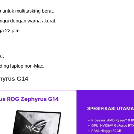
 untuk multitasking berat.
tinggi dengan warna akurat.
ga 22 jam.
l.
nding laptop non-Mac.
hyrus G14