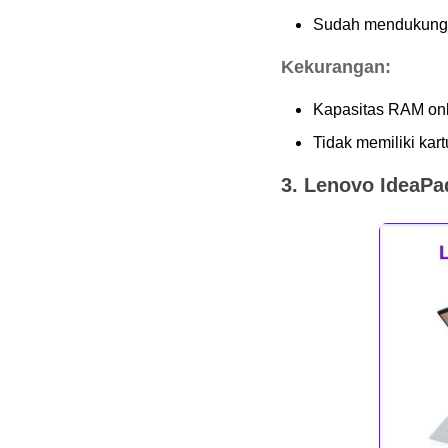
11. Lenovo Legion 5
Sudah mendukung W
Pro
Kelebihan:
Kekurangan:
Kekurangan:
12. Acer Predator
Kapasitas RAM onb
Helios 300
Tidak memiliki kartu
Kelebihan:
3. Lenovo IdeaPa
Kekurangan:
Cara Memilih Laptop
untuk Kerja agar Tidak
Salah Pilih