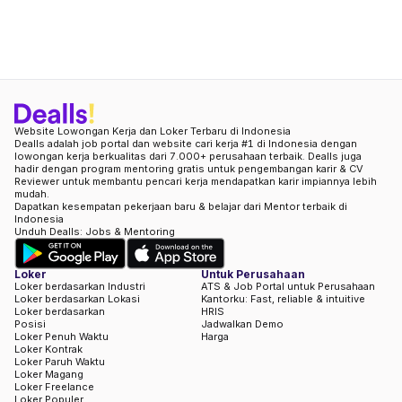
Website Lowongan Kerja dan Loker Terbaru di Indonesia
Dealls adalah job portal dan website cari kerja #1 di Indonesia dengan
lowongan kerja berkualitas dari 7.000+ perusahaan terbaik. Dealls juga
hadir dengan program mentoring gratis untuk pengembangan karir & CV
Reviewer untuk membantu pencari kerja mendapatkan karir impiannya lebih
mudah.
Dapatkan kesempatan pekerjaan baru & belajar dari Mentor terbaik di
Indonesia
Unduh Dealls: Jobs & Mentoring
Loker
Untuk Perusahaan
Loker berdasarkan Industri
ATS & Job Portal untuk Perusahaan
Loker berdasarkan Lokasi
Kantorku: Fast, reliable & intuitive
Loker berdasarkan
HRIS
Posisi
Jadwalkan Demo
Loker Penuh Waktu
Harga
Loker Kontrak
Loker Paruh Waktu
Loker Magang
Loker Freelance
Loker Populer