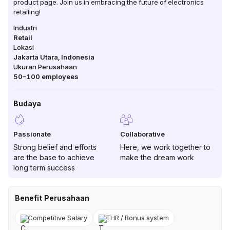
product page. Join us in embracing the future of electronics
retailing!
Industri
Retail
Lokasi
Jakarta Utara
,
Indonesia
Ukuran Perusahaan
50–100
employees
Budaya
Passionate
Collaborative
Strong belief and efforts
Here, we work together to
are the base to achieve
make the dream work
long term success
Benefit Perusahaan
Competitive Salary
THR / Bonus system