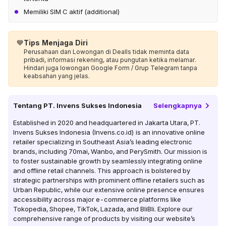
Memiliki SIM C aktif (additional)
💙
Tips Menjaga Diri
Perusahaan dan Lowongan di Dealls tidak meminta data
pribadi, informasi rekening, atau pungutan ketika melamar.
Hindari juga lowongan Google Form / Grup Telegram tanpa
keabsahan yang jelas.
Tentang
PT. Invens Sukses Indonesia
Selengkapnya
Established in 2020 and headquartered in Jakarta Utara, PT.
Invens Sukses Indonesia (Invens.co.id) is an innovative online
retailer specializing in Southeast Asia’s leading electronic
brands, including 70mai, Wanbo, and PerySmith. Our mission is
to foster sustainable growth by seamlessly integrating online
and offline retail channels. This approach is bolstered by
strategic partnerships with prominent offline retailers such as
Urban Republic, while our extensive online presence ensures
accessibility across major e-commerce platforms like
Tokopedia, Shopee, TikTok, Lazada, and BliBli. Explore our
comprehensive range of products by visiting our website’s