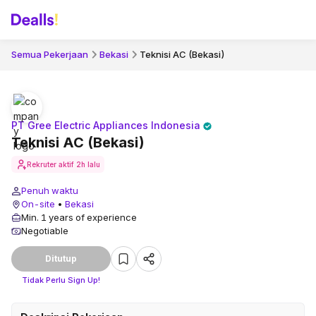
Semua Pekerjaan
Bekasi
Teknisi AC (Bekasi)
PT Gree Electric Appliances Indonesia
Teknisi AC (Bekasi)
Rekruter aktif
2h lalu
Penuh waktu
On-site
•
Bekasi
Min. 1 years of experience
Negotiable
Ditutup
Tidak Perlu Sign Up!