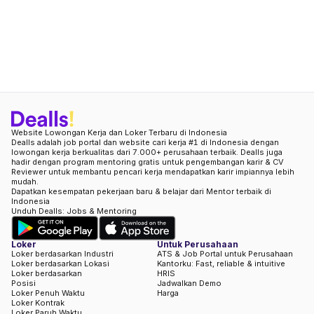
Website Lowongan Kerja dan Loker Terbaru di Indonesia
Dealls adalah job portal dan website cari kerja #1 di Indonesia dengan
lowongan kerja berkualitas dari 7.000+ perusahaan terbaik. Dealls juga
hadir dengan program mentoring gratis untuk pengembangan karir & CV
Reviewer untuk membantu pencari kerja mendapatkan karir impiannya lebih
mudah.
Dapatkan kesempatan pekerjaan baru & belajar dari Mentor terbaik di
Indonesia
Unduh Dealls: Jobs & Mentoring
Loker
Untuk Perusahaan
Loker berdasarkan Industri
ATS & Job Portal untuk Perusahaan
Loker berdasarkan Lokasi
Kantorku: Fast, reliable & intuitive
Loker berdasarkan
HRIS
Posisi
Jadwalkan Demo
Loker Penuh Waktu
Harga
Loker Kontrak
Loker Paruh Waktu