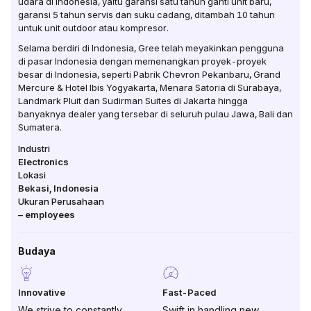
udara di Indonesia, yaitu garansi satu tahun ganti unit baru,
garansi 5 tahun servis dan suku cadang, ditambah 10 tahun
untuk unit outdoor atau kompresor.
Selama berdiri di Indonesia, Gree telah meyakinkan pengguna
di pasar Indonesia dengan memenangkan proyek-proyek
besar di Indonesia, seperti Pabrik Chevron Pekanbaru, Grand
Mercure & Hotel Ibis Yogyakarta, Menara Satoria di Surabaya,
Landmark Pluit dan Sudirman Suites di Jakarta hingga
banyaknya dealer yang tersebar di seluruh pulau Jawa, Bali dan
Sumatera.
Industri
Electronics
Lokasi
Bekasi
,
Indonesia
Ukuran Perusahaan
–
employees
Budaya
Innovative
Fast-Paced
We strive to constantly
Swift in handling new