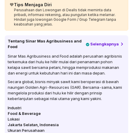
💙
Tips Menjaga Diri
Perusahaan dan Lowongan di Dealls tidak meminta data
pribadi, informasi rekening, atau pungutan ketika melamar.
Hindari juga lowongan Google Form / Grup Telegram tanpa
keabsahan yang jelas.
Tentang
Sinar Mas Agribusiness and
Selengkapnya
Food
Sinar Mas Agribusiness and Food adalah perusahan agribisnis
terkemuka dari hulu ke hillir mulai dari penanaman pohon
kelapa sawit bersama petani, hingga memproduksi makanan
dan energi untuk kebutuhan hari ini dan masa depan.
Secara global, bisnis minyak sawit kami beroperasi di bawah
naungan Golden Agri-Resources (GAR). Bersama-sama, kami
mengelola produksi dari hulu ke hilir dengan prinsip
keberlanjutan sebagai nilai utama yang kami yakini.
Industri
Food & Beverage
Lokasi
Jakarta Selatan
,
Indonesia
Ukuran Perusahaan