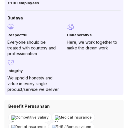
>100
employees
Budaya
Respectful
Collaborative
Everyone should be
Here, we work together to
treated with courtesy and
make the dream work
professionalism
Integrity
We uphold honesty and
virtue in every single
product/service we deliver
Benefit Perusahaan
Competitive Salary
Medical Insurance
Dental Insurance
THR / Bonus system