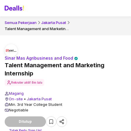
Semua Pekerjaan
Jakarta Pusat
Talent Management and Marketing Internship
Sinar Mas Agribusiness and Food
Talent Management and Marketing
Internship
Rekruter aktif
8m lalu
Magang
On-site
•
Jakarta Pusat
Min. 3rd Year College Student
Negotiable
Ditutup
Tidak Perlu Sign Up!