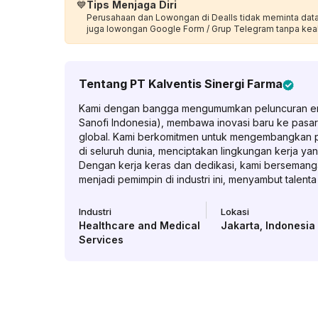
💙
Tips Menjaga Diri
Perusahaan dan Lowongan di Dealls tidak meminta data p
juga lowongan Google Form / Grup Telegram tanpa kea
Tentang
PT Kalventis Sinergi Farma
Kami dengan bangga mengumumkan peluncuran enti
Sanofi Indonesia), membawa inovasi baru ke pasar
global. Kami berkomitmen untuk mengembangkan 
di seluruh dunia, menciptakan lingkungan kerja y
Dengan kerja keras dan dedikasi, kami bersema
menjadi pemimpin di industri ini, menyambut talent
Industri
Lokasi
Healthcare and Medical
Jakarta
,
Indonesia
Services