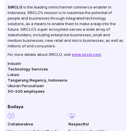
SIRCLO
is the leading omnichannel commerce enabler in
Indonesia. SIRCLO’s mission is to maximise the potential of
people and businesses through integrated technology
solutions, as a means to enable them to make a leap into the
future. SIRCLO’s super ecosystem serves a wide array of
stakeholders, including enterprise businesses, small and
medium businesses, new retail and micro businesses, as well as
millions of end consumers.
For more details about SIRCLO, visit
www.sirclo.com
.
Industri
Technology Services
Lokasi
Tangerang Regency
,
Indonesia
Ukuran Perusahaan
50–100
employees
Budaya
Collaborative
Respectful