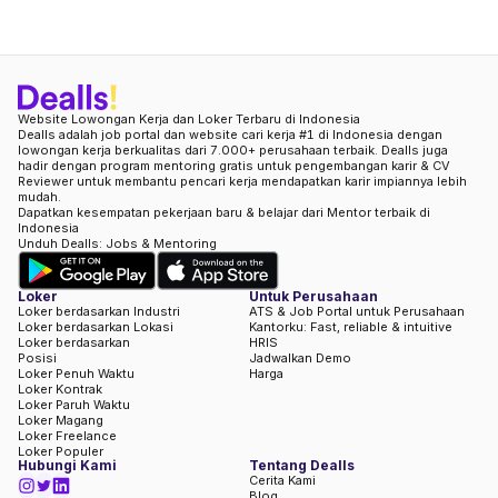
Website Lowongan Kerja dan Loker Terbaru di Indonesia
Dealls adalah job portal dan website cari kerja #1 di Indonesia dengan
lowongan kerja berkualitas dari 7.000+ perusahaan terbaik. Dealls juga
hadir dengan program mentoring gratis untuk pengembangan karir & CV
Reviewer untuk membantu pencari kerja mendapatkan karir impiannya lebih
mudah.
Dapatkan kesempatan pekerjaan baru & belajar dari Mentor terbaik di
Indonesia
Unduh Dealls: Jobs & Mentoring
Loker
Untuk Perusahaan
Loker berdasarkan Industri
ATS & Job Portal untuk Perusahaan
Loker berdasarkan Lokasi
Kantorku: Fast, reliable & intuitive
Loker berdasarkan
HRIS
Posisi
Jadwalkan Demo
Loker Penuh Waktu
Harga
Loker Kontrak
Loker Paruh Waktu
Loker Magang
Loker Freelance
Loker Populer
Hubungi Kami
Tentang Dealls
Cerita Kami
Blog