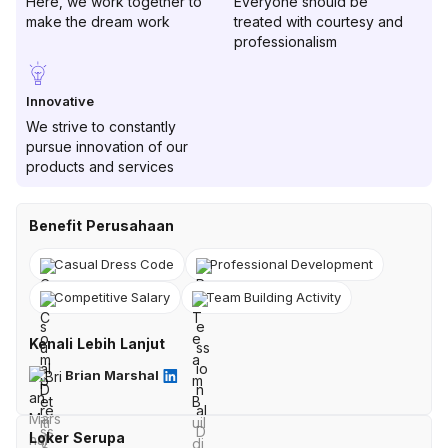
Here, we work together to
Everyone should be
make the dream work
treated with courtesy and
professionalism
Innovative
We strive to constantly
pursue innovation of our
products and services
Benefit Perusahaan
Casual Dress Code
Professional Development
Competitive Salary
Team Building Activity
Kenali Lebih Lanjut
Brian Marshal
Loker Serupa