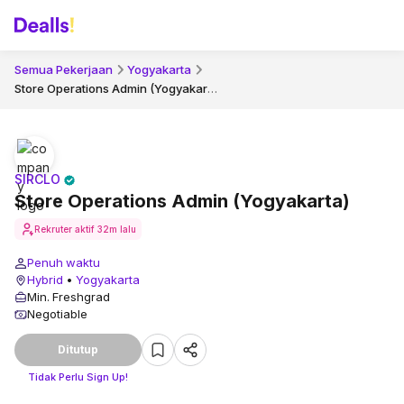
Semua Pekerjaan
Yogyakarta
Store Operations Admin (Yogyakarta)
SIRCLO
Store Operations Admin (Yogyakarta)
Rekruter aktif
32m lalu
Penuh waktu
Hybrid
•
Yogyakarta
Min. Freshgrad
Negotiable
Ditutup
Tidak Perlu Sign Up!