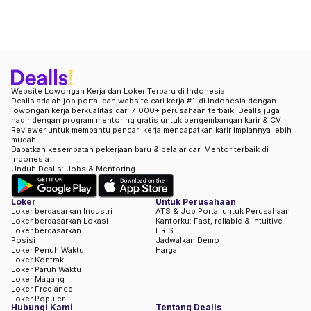
Website Lowongan Kerja dan Loker Terbaru di Indonesia
Dealls adalah job portal dan website cari kerja #1 di Indonesia dengan
lowongan kerja berkualitas dari 7.000+ perusahaan terbaik. Dealls juga
hadir dengan program mentoring gratis untuk pengembangan karir & CV
Reviewer untuk membantu pencari kerja mendapatkan karir impiannya lebih
mudah.
Dapatkan kesempatan pekerjaan baru & belajar dari Mentor terbaik di
Indonesia
Unduh Dealls: Jobs & Mentoring
Loker
Untuk Perusahaan
Loker berdasarkan Industri
ATS & Job Portal untuk Perusahaan
Loker berdasarkan Lokasi
Kantorku: Fast, reliable & intuitive
Loker berdasarkan
HRIS
Posisi
Jadwalkan Demo
Loker Penuh Waktu
Harga
Loker Kontrak
Loker Paruh Waktu
Loker Magang
Loker Freelance
Loker Populer
Hubungi Kami
Tentang Dealls