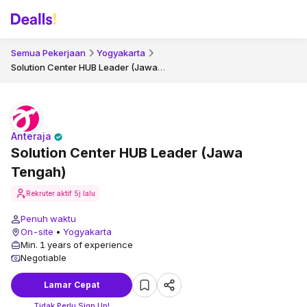
Semua Pekerjaan
Yogyakarta
Solution Center HUB Leader (Jawa Tengah)
Anteraja
Solution Center HUB Leader (Jawa
Tengah)
Rekruter aktif
5j lalu
Penuh waktu
On-site
•
Yogyakarta
Min. 1 years of experience
Negotiable
Lamar Cepat
Tidak Perlu Sign Up!