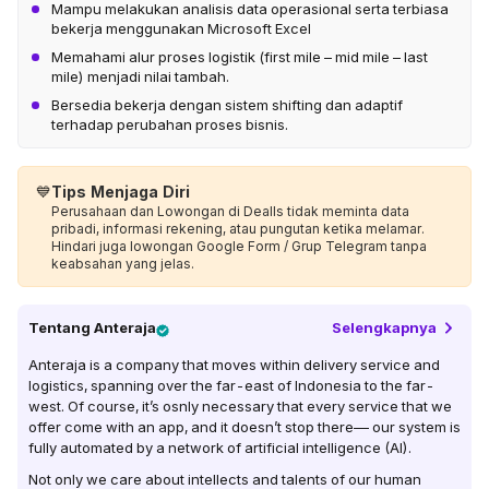
Mampu melakukan analisis data operasional serta terbiasa
bekerja menggunakan Microsoft Excel
Memahami alur proses logistik (first mile – mid mile – last
mile) menjadi nilai tambah.
Bersedia bekerja dengan sistem shifting dan adaptif
terhadap perubahan proses bisnis.
💙
Tips Menjaga Diri
Perusahaan dan Lowongan di Dealls tidak meminta data
pribadi, informasi rekening, atau pungutan ketika melamar.
Hindari juga lowongan Google Form / Grup Telegram tanpa
keabsahan yang jelas.
Tentang
Anteraja
Selengkapnya
Anteraja is a company that moves within delivery service and
logistics, spanning over the far-east of Indonesia to the far-
west. Of course, it’s osnly necessary that every service that we
offer come with an app, and it doesn’t stop there–– our system is
fully automated by a network of artificial intelligence (AI).
Not only we care about intellects and talents of our human