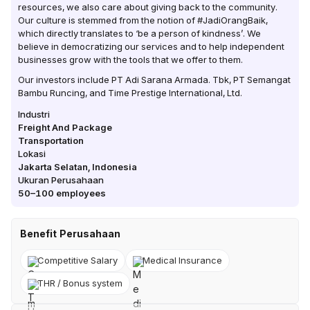
resources, we also care about giving back to the community.
Our culture is stemmed from the notion of #JadiOrangBaik,
which directly translates to ‘be a person of kindness’. We
believe in democratizing our services and to help independent
businesses grow with the tools that we offer to them.
Our investors include PT Adi Sarana Armada. Tbk, PT Semangat
Bambu Runcing, and Time Prestige International, Ltd.
Industri
Freight And Package
Transportation
Lokasi
Jakarta Selatan
,
Indonesia
Ukuran Perusahaan
50–100
employees
Benefit Perusahaan
Competitive Salary
Medical Insurance
THR / Bonus system