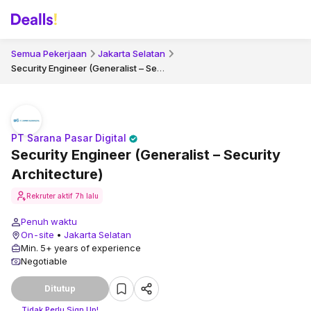
Semua Pekerjaan
Jakarta Selatan
Security Engineer (Generalist – Security Architecture)
PT Sarana Pasar Digital
Security Engineer (Generalist – Security
Architecture)
Rekruter aktif
7h lalu
Penuh waktu
On-site
•
Jakarta Selatan
Min. 5+ years of experience
Negotiable
Ditutup
Tidak Perlu Sign Up!