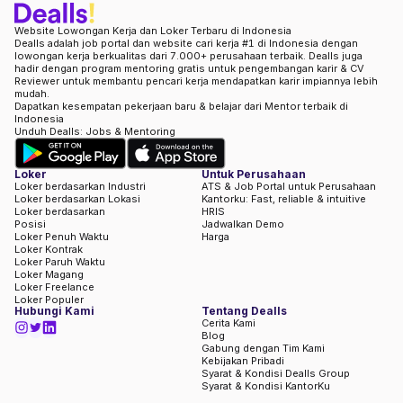
Website Lowongan Kerja dan Loker Terbaru di Indonesia
Dealls adalah job portal dan website cari kerja #1 di Indonesia dengan
lowongan kerja berkualitas dari 7.000+ perusahaan terbaik. Dealls juga
hadir dengan program mentoring gratis untuk pengembangan karir & CV
Reviewer untuk membantu pencari kerja mendapatkan karir impiannya lebih
mudah.
Dapatkan kesempatan pekerjaan baru & belajar dari Mentor terbaik di
Indonesia
Unduh Dealls: Jobs & Mentoring
Loker
Untuk Perusahaan
Loker berdasarkan Industri
ATS & Job Portal untuk Perusahaan
Loker berdasarkan Lokasi
Kantorku: Fast, reliable & intuitive
Loker berdasarkan
HRIS
Posisi
Jadwalkan Demo
Loker Penuh Waktu
Harga
Loker Kontrak
Loker Paruh Waktu
Loker Magang
Loker Freelance
Loker Populer
Hubungi Kami
Tentang Dealls
Cerita Kami
Blog
Gabung dengan Tim Kami
Kebijakan Pribadi
Syarat & Kondisi Dealls Group
Syarat & Kondisi KantorKu