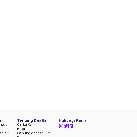
an
Tentang Dealls
Hubungi Kami
ntuk
Cerita Kami
Blog
iable &
Gabung dengan Tim