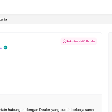
karta
Rekruter aktif
2h lalu
ia
ntain hubungan dengan Dealer yang sudah bekerja sama.