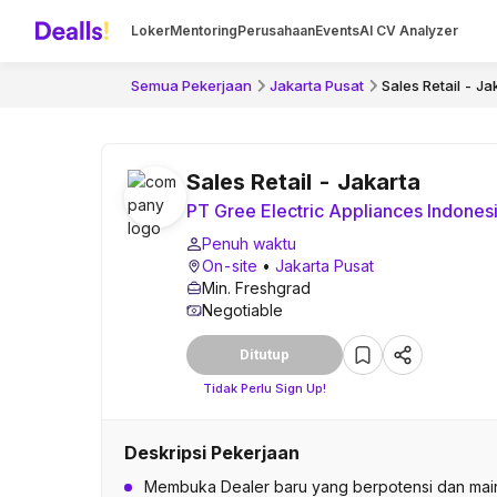
Loker
Mentoring
Perusahaan
Events
AI CV Analyzer
Semua Pekerjaan
Jakarta Pusat
Sales Retail - Ja
Sales Retail - Jakarta
PT Gree Electric Appliances Indones
Penuh waktu
On-site
•
Jakarta Pusat
Min. Freshgrad
Negotiable
Ditutup
Tidak Perlu Sign Up!
Deskripsi Pekerjaan
Membuka Dealer baru yang berpotensi dan mai