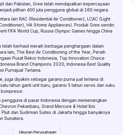
Brazil dan Pakistan, Gree telah mendapatkan kepercayaan
njadi pilihan 400 juta pengguna global di 160 negara.
tara lain RAC (Residential Air Conditioner), LCAC (Light
 Conditioner), HA (Home Appliances). Produk Gree sendiri
perti FIFA World Cup, Russia Olympic Games hingga China
e telah berhasil meraih berbagai penghargaan dalam
 lain, The Best Air Conditioning of the Year, Peraih
rgaan Pusat Rekor Indonesia, Top Innovation Choice
ndonesia Brand Champions 2020, Indonesia Best Quality
i Purnajual Terlama.
 juga diyakini sebagai garansi purna jual terlama di
 satu tahun ganti unit baru, garansi 5 tahun servis dan suku
u kompresor.
kan pengguna di pasar Indonesia dengan memenangkan
 Chevron Pekanbaru, Grand Mercure & Hotel Ibis
 Pluit dan Sudirman Suites di Jakarta hingga banyaknya
an Sumatera.
Ukuran Perusahaan