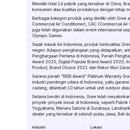
Memiliki total 14 pabrik yang tersebar di China, 
konsumen atas kualitas produknya dengan tetap me
Berbagai kategori produk yang dimiliki oleh Gree an
Commercial Air Conditioner), CAC (Commercial Air
juga telah digunakan dalam event internasional se
Olympic Games.
Sejak masuk ke Indonesia, produk berkualitas Gre
negeri. Adapun penghargaan yang didapatkan, antara
Penghargaan Pertama di Indonesia, Peraih Pengha
Award 2020, Digital Popular Brand Award 2020, I
Product, Brand Choice 2021 dan Rekor Muri Garans
Garansi peraih "REBI Award" Platinum Warranty Gree,
industri pendingin udara di Indonesia, yaitu garansi
cadang, ditambah 10 tahun untuk unit outdoor ata
Selama berdiri di Indonesia, Gree telah meyakin
proyek-proyek besar di Indonesia, seperti Pabrik
Yogyakarta, Menara Satoria di Surabaya, Landmark
dealer yang tersebar di seluruh pulau Jawa, Bali d
Industri
Lokasi