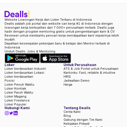
Website Lowongan Kerja dan Loker Terbaru di Indonesia
Dealls adalah job portal dan website cari kerja #1 di Indonesia dengan
lowongan kerja berkualitas dari 7.000+ perusahaan terbaik. Dealls juga
hadir dengan program mentoring gratis untuk pengembangan karir & CV
Reviewer untuk membantu pencari kerja mendapatkan karir impiannya lebih
mudah.
Dapatkan kesempatan pekerjaan baru & belajar dari Mentor terbaik di
Indonesia
Unduh Dealls: Jobs & Mentoring
Loker
Untuk Perusahaan
Loker berdasarkan Industri
ATS & Job Portal untuk Perusahaan
Loker berdasarkan Lokasi
Kantorku: Fast, reliable & intuitive
Loker berdasarkan
HRIS
Posisi
Jadwalkan Demo
Loker Penuh Waktu
Harga
Loker Kontrak
Loker Paruh Waktu
Loker Magang
Loker Freelance
Loker Populer
Hubungi Kami
Tentang Dealls
Cerita Kami
Blog
Gabung dengan Tim Kami
Kebijakan Pribadi