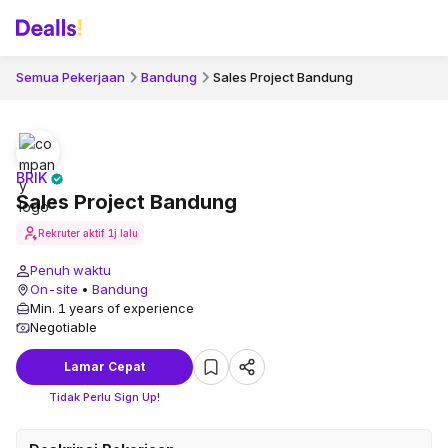
Semua Pekerjaan
Bandung
Sales Project Bandung
BRIK
Sales Project Bandung
Rekruter aktif
1j lalu
Penuh waktu
On-site
•
Bandung
Min. 1 years of experience
Negotiable
Lamar Cepat
Tidak Perlu Sign Up!