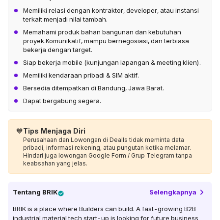
Memiliki relasi dengan kontraktor, developer, atau instansi
terkait menjadi nilai tambah.
Memahami produk bahan bangunan dan kebutuhan
proyek.Komunikatif, mampu bernegosiasi, dan terbiasa
bekerja dengan target.
Siap bekerja mobile (kunjungan lapangan & meeting klien).
Memiliki kendaraan pribadi & SIM aktif.
Bersedia ditempatkan di Bandung, Jawa Barat.
Dapat bergabung segera.
💙
Tips Menjaga Diri
Perusahaan dan Lowongan di Dealls tidak meminta data
pribadi, informasi rekening, atau pungutan ketika melamar.
Hindari juga lowongan Google Form / Grup Telegram tanpa
keabsahan yang jelas.
Tentang
BRIK
Selengkapnya
BRIK is a place where Builders can build. A fast-growing B2B
industrial material tech start-up is looking for future business