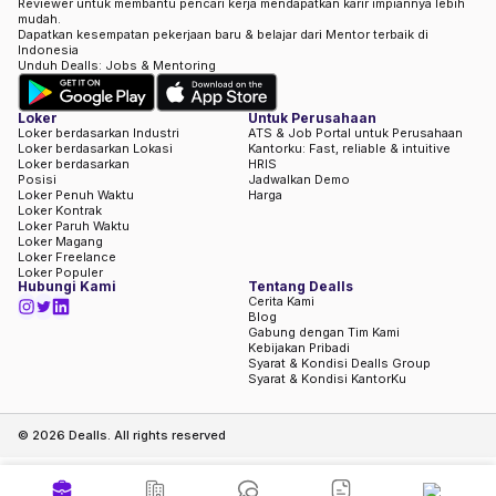
Reviewer untuk membantu pencari kerja mendapatkan karir impiannya lebih
mudah.
Dapatkan kesempatan pekerjaan baru & belajar dari Mentor terbaik di
Indonesia
Unduh Dealls: Jobs & Mentoring
Loker
Untuk Perusahaan
Loker berdasarkan Industri
ATS & Job Portal untuk Perusahaan
Loker berdasarkan Lokasi
Kantorku: Fast, reliable & intuitive
Loker berdasarkan
HRIS
Posisi
Jadwalkan Demo
Loker Penuh Waktu
Harga
Loker Kontrak
Loker Paruh Waktu
Loker Magang
Loker Freelance
Loker Populer
Hubungi Kami
Tentang Dealls
Cerita Kami
Blog
Gabung dengan Tim Kami
Kebijakan Pribadi
Syarat & Kondisi Dealls Group
Syarat & Kondisi KantorKu
©
2026
Dealls. All rights reserved