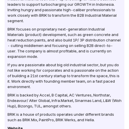
leaders to support turbocharging our GROWTH in Indonesia.
Inviting hungry and passionate high-caliber professionals to
work closely with BRIK to transform the B2B Industrial Material
segment.
BRIK focuses on proprietary next-generation Industrial
Materials (product) development, such as green concrete and
heat reduction paints, and also build 1P/ 3P distribution channel
- cutting middlemen and focusing on selling B2B direct-to-
user. The company is almost profitable, and is currently on
expansion mode.
If you are passionate about big old industrial sector, but you do
not like working for corporates and is passionate on the action
of building a 21st century startup to transform the space, this is
it. Work directly with founding member team, on a fast paced
environment.
BRIK is backed by Accel, B Capital, AC Ventures, Northstar,
Endeavour/ Alter Global, Infra.Market, Sinarmas Land, L&W (Woh
Hup), Bizongo, TUL, amongst others.
BRIK is a house of products operates under different brands
such as BRIK Mix, PaintPro, BRIK Werks, and Hella.
Website