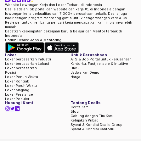
Website Lowongan Kerja dan Loker Terbaru di Indonesia
Dealls adalah job portal dan website cari kerja #1 di Indonesia dengan
lowongan kerja berkualitas dari 7.000+ perusahaan terbaik. Dealls juga
hadir dengan program mentoring gratis untuk pengembangan karir & CV
Reviewer untuk membantu pencari kerja mendapatkan karir impiannya lebih
mudah.
Dapatkan kesempatan pekerjaan baru & belajar dari Mentor terbaik di
Indonesia
Unduh Dealls: Jobs & Mentoring
Loker
Untuk Perusahaan
Loker berdasarkan Industri
ATS & Job Portal untuk Perusahaan
Loker berdasarkan Lokasi
Kantorku: Fast, reliable & intuitive
Loker berdasarkan
HRIS
Posisi
Jadwalkan Demo
Loker Penuh Waktu
Harga
Loker Kontrak
Loker Paruh Waktu
Loker Magang
Loker Freelance
Loker Populer
Hubungi Kami
Tentang Dealls
Cerita Kami
Blog
Gabung dengan Tim Kami
Kebijakan Pribadi
Syarat & Kondisi Dealls Group
Syarat & Kondisi KantorKu