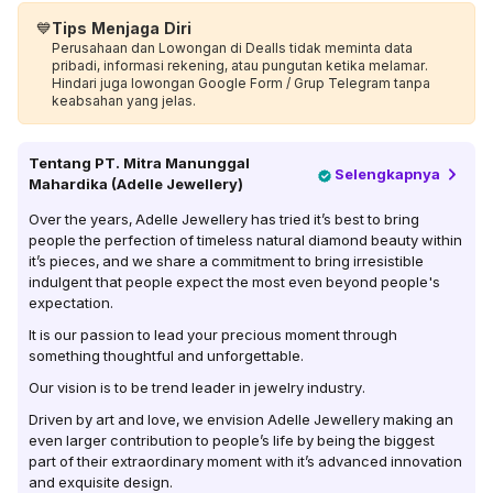
💙
Tips Menjaga Diri
Perusahaan dan Lowongan di Dealls tidak meminta data
pribadi, informasi rekening, atau pungutan ketika melamar.
Hindari juga lowongan Google Form / Grup Telegram tanpa
keabsahan yang jelas.
Tentang
PT. Mitra Manunggal
Selengkapnya
Mahardika (Adelle Jewellery)
Over the years, Adelle Jewellery has tried it’s best to bring
people the perfection of timeless natural diamond beauty within
it’s pieces, and we share a commitment to bring irresistible
indulgent that people expect the most even beyond people's
expectation.
It is our passion to lead your precious moment through
something thoughtful and unforgettable.
Our vision is to be trend leader in jewelry industry.
Driven by art and love, we envision Adelle Jewellery making an
even larger contribution to people’s life by being the biggest
part of their extraordinary moment with it’s advanced innovation
and exquisite design.