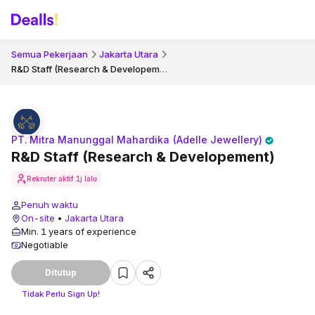
Semua Pekerjaan
Jakarta Utara
R&D Staff (Research & Developement)
PT. Mitra Manunggal Mahardika (Adelle Jewellery)
R&D Staff (Research & Developement)
Rekruter aktif
1j lalu
Penuh waktu
On-site
•
Jakarta Utara
Min. 1 years of experience
Negotiable
Ditutup
Tidak Perlu Sign Up!