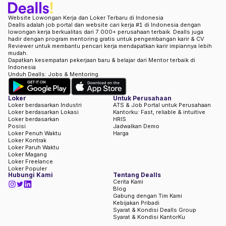
Website Lowongan Kerja dan Loker Terbaru di Indonesia
Dealls adalah job portal dan website cari kerja #1 di Indonesia dengan
lowongan kerja berkualitas dari 7.000+ perusahaan terbaik. Dealls juga
hadir dengan program mentoring gratis untuk pengembangan karir & CV
Reviewer untuk membantu pencari kerja mendapatkan karir impiannya lebih
mudah.
Dapatkan kesempatan pekerjaan baru & belajar dari Mentor terbaik di
Indonesia
Unduh Dealls: Jobs & Mentoring
Loker
Untuk Perusahaan
Loker berdasarkan Industri
ATS & Job Portal untuk Perusahaan
Loker berdasarkan Lokasi
Kantorku: Fast, reliable & intuitive
Loker berdasarkan
HRIS
Posisi
Jadwalkan Demo
Loker Penuh Waktu
Harga
Loker Kontrak
Loker Paruh Waktu
Loker Magang
Loker Freelance
Loker Populer
Hubungi Kami
Tentang Dealls
Cerita Kami
Blog
Gabung dengan Tim Kami
Kebijakan Pribadi
Syarat & Kondisi Dealls Group
Syarat & Kondisi KantorKu