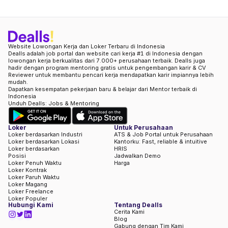
Website Lowongan Kerja dan Loker Terbaru di Indonesia
Dealls adalah job portal dan website cari kerja #1 di Indonesia dengan
lowongan kerja berkualitas dari 7.000+ perusahaan terbaik. Dealls juga
hadir dengan program mentoring gratis untuk pengembangan karir & CV
Reviewer untuk membantu pencari kerja mendapatkan karir impiannya lebih
mudah.
Dapatkan kesempatan pekerjaan baru & belajar dari Mentor terbaik di
Indonesia
Unduh Dealls: Jobs & Mentoring
Loker
Untuk Perusahaan
Loker berdasarkan Industri
ATS & Job Portal untuk Perusahaan
Loker berdasarkan Lokasi
Kantorku: Fast, reliable & intuitive
Loker berdasarkan
HRIS
Posisi
Jadwalkan Demo
Loker Penuh Waktu
Harga
Loker Kontrak
Loker Paruh Waktu
Loker Magang
Loker Freelance
Loker Populer
Hubungi Kami
Tentang Dealls
Cerita Kami
Blog
Gabung dengan Tim Kami