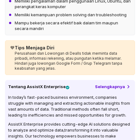
Memiliki pengalaman dalam penggunaan Linux, Ubuntu, dan
perangkat keras komputer
Memiliki kemampuan problem solving dan troubleshooting
Mampu bekerja secara efektif baik dalam tim maupun
secara mandiri
💙
Tips Menjaga Diri
Perusahaan dan Lowongan di Dealls tidak meminta data
pribadi, informasi rekening, atau pungutan ketika melamar.
Hindari juga lowongan Google Form / Grup Telegram tanpa
keabsahan yang jelas.
Tentang
AssistX Enterprise
Selengkapnya
In today’s fast-paced business environment, companies
struggle with managing and extracting actionable insights from
vast amounts of data. Traditional methods often fall short,
leading to inefficiencies and missed opportunities for growth.
AssistX Enterprise provides cutting-edge AI solutions designed
to analyze and optimize data,transforming it into valuable
insights. Our technology empowers businesses to make