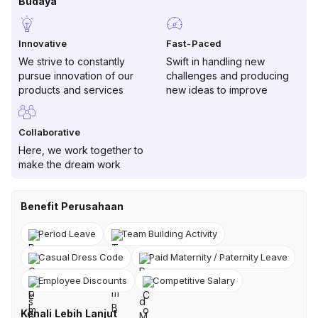
Budaya
Innovative
Fast-Paced
We strive to constantly
Swift in handling new
pursue innovation of our
challenges and producing
products and services
new ideas to improve
Collaborative
Here, we work together to
make the dream work
Benefit Perusahaan
Period Leave
Team Building Activity
Casual Dress Code
Paid Maternity / Paternity Leave
Employee Discounts
Competitive Salary
Kenali Lebih Lanjut