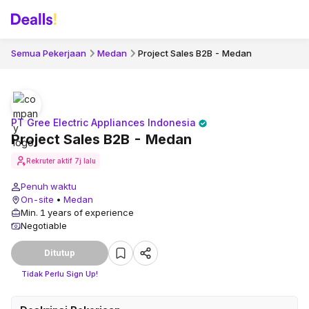
Semua Pekerjaan
Medan
Project Sales B2B - Medan
PT Gree Electric Appliances Indonesia
Project Sales B2B - Medan
Rekruter aktif
7j lalu
Penuh waktu
On-site
•
Medan
Min. 1 years of experience
Negotiable
Ditutup
Tidak Perlu Sign Up!