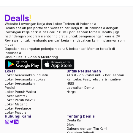
Website Lowongan Kerja dan Loker Terbaru di Indonesia
Dealls adalah job portal dan website cari kerja #1 di Indonesia dengan
lowongan kerja berkualitas dari 7.000+ perusahaan terbaik. Dealls juga
hadir dengan program mentoring gratis untuk pengembangan karir & CV
Reviewer untuk membantu pencari kerja mendapatkan karir impiannya lebih
mudah.
Dapatkan kesempatan pekerjaan baru & belajar dari Mentor terbaik di
Indonesia
Unduh Dealls: Jobs & Mentoring
Loker
Untuk Perusahaan
Loker berdasarkan Industri
ATS & Job Portal untuk Perusahaan
Loker berdasarkan Lokasi
Kantorku: Fast, reliable & intuitive
Loker berdasarkan
HRIS
Posisi
Jadwalkan Demo
Loker Penuh Waktu
Harga
Loker Kontrak
Loker Paruh Waktu
Loker Magang
Loker Freelance
Loker Populer
Hubungi Kami
Tentang Dealls
Cerita Kami
Blog
Gabung dengan Tim Kami
Kebijakan Pribadi