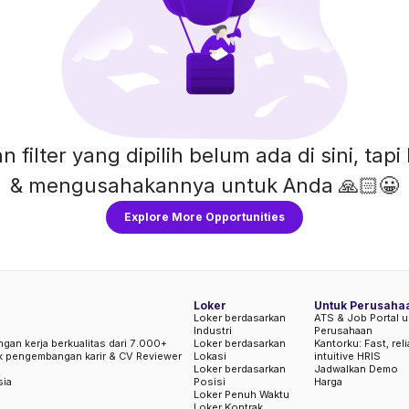
n filter yang dipilih belum ada di sini, ta
& mengusahakannya untuk Anda 🙏🏻😀
Explore More Opportunities
Loker
Untuk Perusaha
Loker berdasarkan
ATS & Job Portal u
Industri
Perusahaan
ngan kerja berkualitas dari 7.000+
Loker berdasarkan
Kantorku: Fast, rel
uk pengembangan karir & CV Reviewer
Lokasi
intuitive HRIS
Loker berdasarkan
Jadwalkan Demo
sia
Posisi
Harga
Loker Penuh Waktu
Loker Kontrak