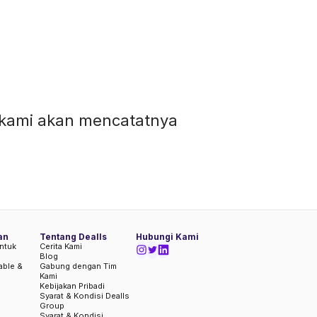
pi kami akan mencatatnya
an
Tentang Dealls
Hubungi Kami
ntuk
Cerita Kami
Blog
iable &
Gabung dengan Tim
Kami
Kebijakan Pribadi
Syarat & Kondisi Dealls
Group
Syarat & Kondisi