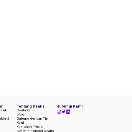
an
Tentang Dealls
Hubungi Kami
ntuk
Cerita Kami
Blog
iable &
Gabung dengan Tim
Kami
Kebijakan Pribadi
Syarat & Kondisi Dealls