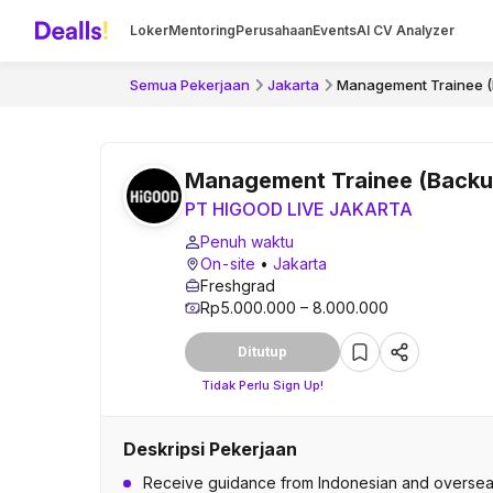
Loker
Mentoring
Perusahaan
Events
AI CV Analyzer
Semua Pekerjaan
Jakarta
Management Trainee 
Management Trainee (Back
PT HIGOOD LIVE JAKARTA
Penuh waktu
On-site
•
Jakarta
Freshgrad
Rp5.000.000 – 8.000.000
Ditutup
Tidak Perlu Sign Up!
Deskripsi Pekerjaan
Receive guidance from Indonesian and overseas 