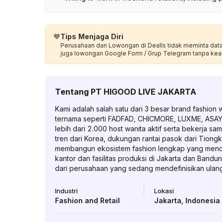
💙
Tips Menjaga Diri
Perusahaan dan Lowongan di Dealls tidak meminta data p
juga lowongan Google Form / Grup Telegram tanpa kea
Tentang
PT HIGOOD LIVE JAKARTA
Kami adalah salah satu dari 3 besar brand fashion
ternama seperti FADFAD, CHICMORE, LUXME, ASAYA, 
lebih dari 2.000 host wanita aktif serta bekerja 
tren dari Korea, dukungan rantai pasok dari Tiongko
membangun ekosistem fashion lengkap yang mencak
kantor dan fasilitas produksi di Jakarta dan Ban
dari perusahaan yang sedang mendefinisikan ulan
Industri
Lokasi
Fashion and Retail
Jakarta
,
Indonesia