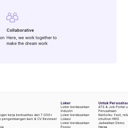
Collaborative
 on
Here, we work together to
make the dream work
Loker
Untuk Perusaha
Loker berdasarkan
ATS & Job Portal u
Industri
Perusahaan
ngan kerja berkualitas dari 7.000+
Loker berdasarkan
Kantorku: Fast, rel
uk pengembangan karir & CV Reviewer
Lokasi
intuitive HRIS
Loker berdasarkan
Jadwalkan Demo
sia
Posisi
Harga