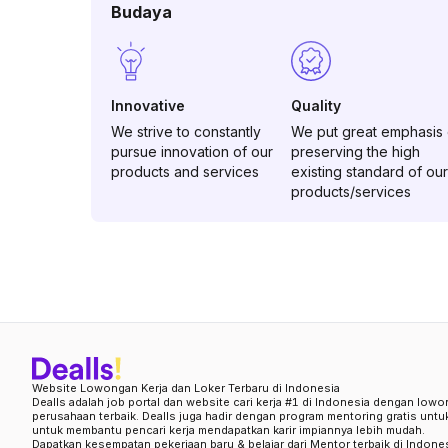
Budaya
Innovative
Quality
We strive to constantly
We put great emphasis
pursue innovation of our
preserving the high
products and services
existing standard of our
products/services
Website Lowongan Kerja dan Loker Terbaru di Indonesia
Dealls adalah job portal dan website cari kerja #1 di Indonesia dengan lowo
perusahaan terbaik. Dealls juga hadir dengan program mentoring gratis unt
untuk membantu pencari kerja mendapatkan karir impiannya lebih mudah.
Dapatkan kesempatan pekerjaan baru & belajar dari Mentor terbaik di Indone