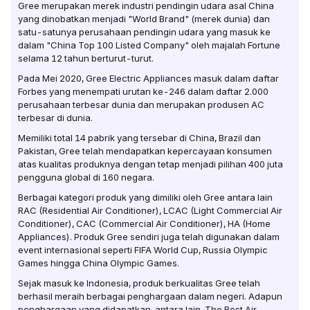
Gree merupakan merek industri pendingin udara asal China
yang dinobatkan menjadi "World Brand" (merek dunia) dan
satu-satunya perusahaan pendingin udara yang masuk ke
dalam "China Top 100 Listed Company" oleh majalah Fortune
selama 12 tahun berturut-turut.
Pada Mei 2020, Gree Electric Appliances masuk dalam daftar
Forbes yang menempati urutan ke-246 dalam daftar 2.000
perusahaan terbesar dunia dan merupakan produsen AC
terbesar di dunia.
Memiliki total 14 pabrik yang tersebar di China, Brazil dan
Pakistan, Gree telah mendapatkan kepercayaan konsumen
atas kualitas produknya dengan tetap menjadi pilihan 400 juta
pengguna global di 160 negara.
Berbagai kategori produk yang dimiliki oleh Gree antara lain
RAC (Residential Air Conditioner), LCAC (Light Commercial Air
Conditioner), CAC (Commercial Air Conditioner), HA (Home
Appliances). Produk Gree sendiri juga telah digunakan dalam
event internasional seperti FIFA World Cup, Russia Olympic
Games hingga China Olympic Games.
Sejak masuk ke Indonesia, produk berkualitas Gree telah
berhasil meraih berbagai penghargaan dalam negeri. Adapun
penghargaan yang didapatkan, antara lain, The Best Air