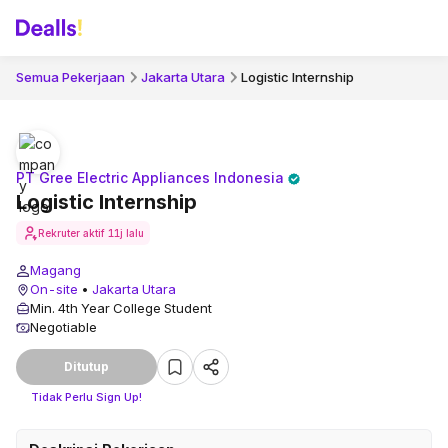
Semua Pekerjaan
Jakarta Utara
Logistic Internship
PT Gree Electric Appliances Indonesia
Logistic Internship
Rekruter aktif
11j lalu
Magang
On-site
•
Jakarta Utara
Min. 4th Year College Student
Negotiable
Ditutup
Tidak Perlu Sign Up!