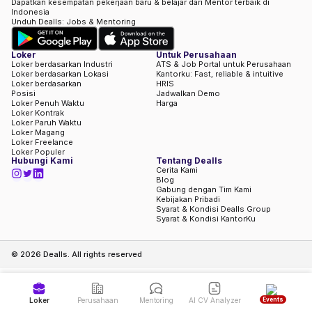
Dapatkan kesempatan pekerjaan baru & belajar dari Mentor terbaik di
Indonesia
Unduh Dealls: Jobs & Mentoring
Loker
Untuk Perusahaan
Loker berdasarkan Industri
ATS & Job Portal untuk Perusahaan
Loker berdasarkan Lokasi
Kantorku: Fast, reliable & intuitive
Loker berdasarkan
HRIS
Posisi
Jadwalkan Demo
Loker Penuh Waktu
Harga
Loker Kontrak
Loker Paruh Waktu
Loker Magang
Loker Freelance
Loker Populer
Hubungi Kami
Tentang Dealls
Cerita Kami
Blog
Gabung dengan Tim Kami
Kebijakan Pribadi
Syarat & Kondisi Dealls Group
Syarat & Kondisi KantorKu
©
2026
Dealls. All rights reserved
Events
Loker
Perusahaan
Mentoring
AI CV Analyzer