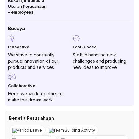
Bekasi
,
Indonesia
Ukuran Perusahaan
–
employees
Budaya
Innovative
Fast-Paced
We strive to constantly
Swift in handling new
pursue innovation of our
challenges and producing
products and services
new ideas to improve
Collaborative
Here, we work together to
make the dream work
Benefit Perusahaan
Period Leave
Team Building Activity