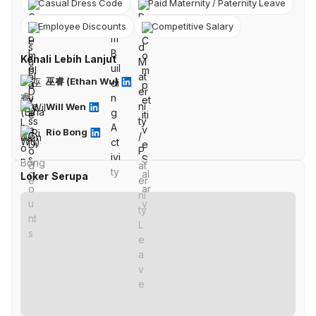
Casual Dress Code
Paid Maternity / Paternity Leave
Employee Discounts
Competitive Salary
Kenali Lebih Lanjut
巫睿 (Ethan Wu)
Will Wen
Rio Bong
Loker Serupa