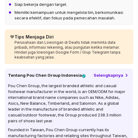
Siap bekerja dengan target.
Memiliki kemampuan untuk mengelola tim, berkomunikasi
secara efektif, dan fokus pada pemecahan masalah.
💙
Tips Menjaga Diri
Perusahaan dan Lowongan di Dealls tidak meminta data
pribadi, informasi rekening, atau pungutan ketika melamar.
Hindari juga lowongan Google Form / Grup Telegram tanpa
keabsahan yang jelas.
Tentang
Pou Chen Group Indonesia
Selengkapnya
Pou Chen Group, the largest branded athletic and casual
footwear manufacturer in the world, is an OEM/ODM for major
international brand name companies such as Nike, Adidas,
Asics, New Balance, Timberland, and Salomon. As a global
leader in the manufacture of branded athletic and
casual/outdoor footwear, the Group produced 238.3 million
pairs of shoes last year.
Founded in Taiwan, Pou Chen Group currently has its
manufacturing factories and retailing sites throughout Taiwan,