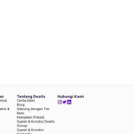
an
Tentang Dealls
Hubungi Kami
ntuk
Cerita Kami
Blog
iable &
Gabung dengan Tim
Kami
Kebijakan Pribadi
Syarat & Kondisi Dealls
Group
Syarat & Kondisi