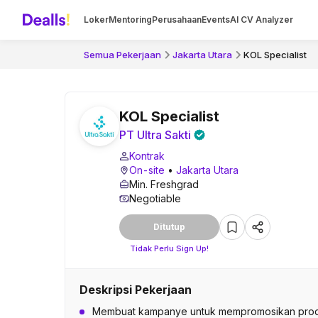
Loker
Mentoring
Perusahaan
Events
AI CV Analyzer
Semua Pekerjaan
Jakarta Utara
KOL Specialist
KOL Specialist
PT Ultra Sakti
Kontrak
On-site
•
Jakarta Utara
Min. Freshgrad
Negotiable
Ditutup
Tidak Perlu Sign Up!
Deskripsi Pekerjaan
Membuat kampanye untuk mempromosikan pro