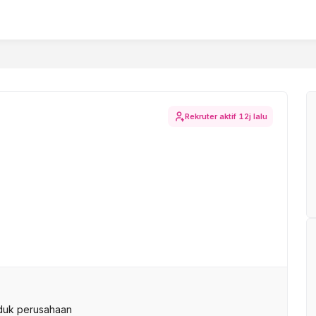
Rekruter aktif
12j lalu
duk perusahaan