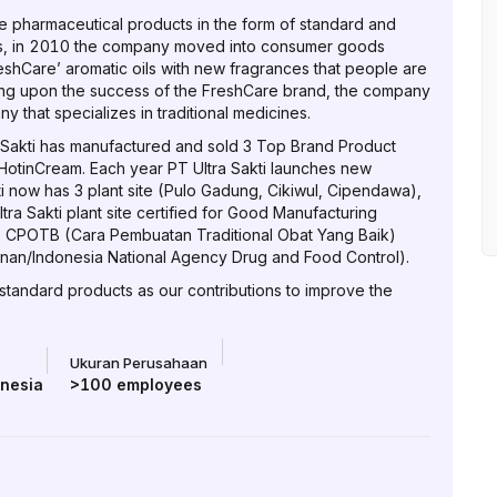
e pharmaceutical products in the form of standard and
ds, in 2010 the company moved into consumer goods
shCare’ aromatic oils with new fragrances that people are
ding upon the success of the FreshCare brand, the company
that specializes in traditional medicines.
Sakti has manufactured and sold 3 Top Brand Product
otinCream. Each year PT Ultra Sakti launches new
ti now has 3 plant site (Pulo Gadung, Cikiwul, Cipendawa),
a Sakti plant site certified for Good Manufacturing
, CPOTB (Cara Pembuatan Traditional Obat Yang Baik)
n/Indonesia National Agency Drug and Food Control).
 standard products as our contributions to improve the
Ukuran Perusahaan
onesia
>100
employees