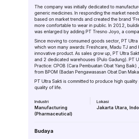
The company was initially dedicated to manufactur
generic medicines. In responding the market nee
based on market trends and created the brand ‘Fre
more comfortable to wear in public. In 2012, buil
was enlarged by adding PT Tresno Joyo, a company 
Since moving to consumed goods sector, PT Ultra 
which won many awards: Freshcare, Madu TJ and H
innovative product. As sales grow up, PT Ultra Sak
and 2 dedicated warehouses (Pulo Gadung). PT Ultr
Practice: CPOB (Cara Pembuatan Obat Yang Baik) 
from BPOM (Badan Pengawasasan Obat Dan Makana
PT Ultra Sakti is committed to produce high quality
quality of life.
Industri
Lokasi
Manufacturing
Jakarta Utara
,
Ind
(Pharmaceutical)
Budaya