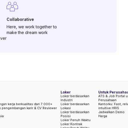
Collaborative
d
Here, we work together to
make the dream work
iver
Loker
Untuk Perusaha
Loker berdasarkan
ATS & Job Portal u
Industri
Perusahaan
ngan kerja berkualitas dari 7.000+
Loker berdasarkan
Kantorku: Fast, rel
uk pengembangan karir & CV Reviewer
Lokasi
intuitive HRIS
Loker berdasarkan
Jadwalkan Demo
sia
Posisi
Harga
Loker Penuh Waktu
Loker Kontrak