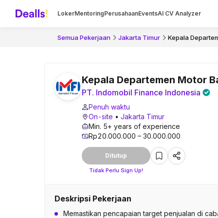
Loker
Mentoring
Perusahaan
Events
AI CV Analyzer
Semua Pekerjaan
Jakarta Timur
Kepala Departe
Kepala Departemen Motor B
PT. Indomobil Finance Indonesia
Penuh waktu
On-site
•
Jakarta Timur
Min. 5+ years of experience
Rp20.000.000 – 30.000.000
Ditutup
Tidak Perlu Sign Up!
Deskripsi Pekerjaan
Memastikan pencapaian target penjualan di c