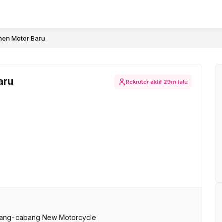
men Motor Baru
aru
Rekruter aktif
29m lalu
abang-cabang New Motorcycle