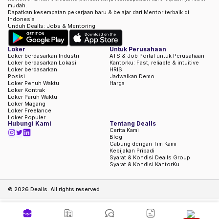
mudah.
Dapatkan kesempatan pekerjaan baru & belajar dari Mentor terbaik di
Indonesia
Unduh Dealls: Jobs & Mentoring
Loker
Untuk Perusahaan
Loker berdasarkan Industri
ATS & Job Portal untuk Perusahaan
Loker berdasarkan Lokasi
Kantorku: Fast, reliable & intuitive
Loker berdasarkan
HRIS
Posisi
Jadwalkan Demo
Loker Penuh Waktu
Harga
Loker Kontrak
Loker Paruh Waktu
Loker Magang
Loker Freelance
Loker Populer
Hubungi Kami
Tentang Dealls
Cerita Kami
Blog
Gabung dengan Tim Kami
Kebijakan Pribadi
Syarat & Kondisi Dealls Group
Syarat & Kondisi KantorKu
©
2026
Dealls. All rights reserved