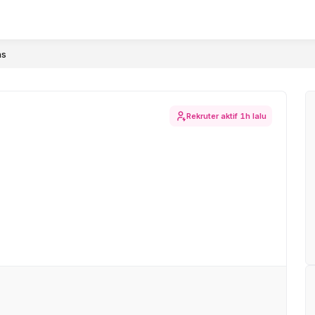
ns
Rekruter aktif
1h lalu