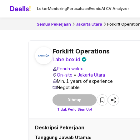
Loker
Mentoring
Perusahaan
Events
AI CV Analyzer
Semua Pekerjaan
Jakarta Utara
Forklift Operatio
Forklift Operations
Labelbox.id
Penuh waktu
On-site
•
Jakarta Utara
Min. 1 years of experience
Negotiable
Ditutup
Tidak Perlu Sign Up!
Deskripsi Pekerjaan
Tanggung Jawab Utama: