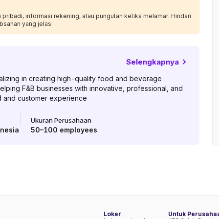
ribadi, informasi rekening, atau pungutan ketika melamar. Hindari
bsahan yang jelas.
Selengkapnya
lizing in creating high-quality food and beverage
elping F&B businesses with innovative, professional, and
nd and customer experience
Ukuran Perusahaan
onesia
50–100
employees
Loker
Untuk Perusaha