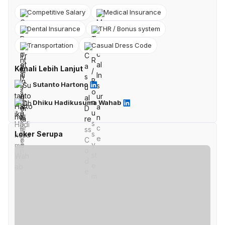
Competitive Salary
Medical Insurance
Dental Insurance
THR / Bonus system
Transportation
Casual Dress Code
Kenali Lebih Lanjut
Sutanto Hartono
Dhiku Hadikusuma Wahab
Loker Serupa