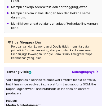
Excel.
Mampu bekerja secara teliti dan bertanggung jawab.
Mampu berkomunikasi dengan baik dan bekerja sama
dalam tim.
Memiliki semangat belajar dan adaptif terhadap lingkungan
kerja.
💙
Tips Menjaga Diri
Perusahaan dan Lowongan di Dealls tidak meminta data
pribadi, informasi rekening, atau pungutan ketika melamar.
Hindari juga lowongan Google Form / Grup Telegram tanpa
keabsahan yang jelas.
Tentang
Vidio
Selengkapnya
Vidio began as a service to empower Emtek's media portfolio,
but it has since evolved into a platform that supports SCM, the
KapanLagi network, and hundreds of Indonesian content
producers.
Industri
Media & Entertainment