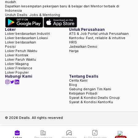
mudah.
Dapatkan kesempatan pekerjaan baru & belajar dari Mentor terbaik di
Indonesia
Unduh Dealls: Jobs & Mentoring
Loker
Untuk Perusahaan
Loker berdasarkan Industri
ATS & Job Portal untuk Perusahaan
Loker berdasarkan Lokasi
Kantorku: Fast, reliable & intuitive
Loker berdasarkan
HRIS
Posisi
Jadwalkan Demo
Loker Penuh Waktu
Harga
Loker Kontrak
Loker Paruh Waktu
Loker Magang
Loker Freelance
Loker Populer
Hubungi Kami
Tentang Dealls
Cerita Kami
Blog
Gabung dengan Tim Kami
Kebijakan Pribadi
Syarat & Kondisi Dealls Group
Syarat & Kondisi KantorKu
©
2026
Dealls. All rights reserved
Events