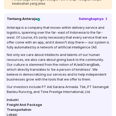
keabsahan yang jelas.
Tentang
Anteraja
Selengkapnya
Anteraja is a company that moves within delivery service and
logistics, spanning over the far-east of Indonesia to the far-
west. Of course, it’s osnly necessary that every service that we
offer come with an app, and it doesn’t stop there–– our system is
fully automated by a network of artificial intelligence (AI).
Not only we care about intellects and talents of our human
resources, we also care about giving back to the community.
Our culture is stemmed from the notion of #JadiOrangBaik,
which directly translates to ‘be a person of kindness’. We
believe in democratizing our services and to help independent
businesses grow with the tools that we offer to them.
Our investors include PT Adi Sarana Armada. Tbk, PT Semangat
Bambu Runcing, and Time Prestige International, Ltd.
Industri
Freight And Package
Transportation
Lokasi