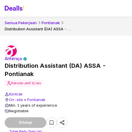
Semua Pekerjaan
Pontianak
Distribution Assistant (DA) ASSA - Pontianak
Anteraja
Distribution Assistant (DA) ASSA -
Pontianak
Rekruter aktif
6j lalu
Kontrak
On-site
•
Pontianak
Min. 1 years of experience
Negotiable
Ditutup
Tidak Perlu Sign Up!