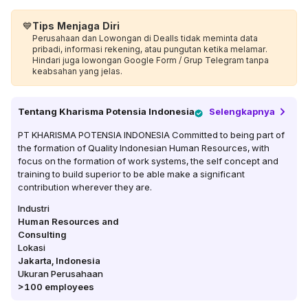
💙
Tips Menjaga Diri
Perusahaan dan Lowongan di Dealls tidak meminta data
pribadi, informasi rekening, atau pungutan ketika melamar.
Hindari juga lowongan Google Form / Grup Telegram tanpa
keabsahan yang jelas.
Tentang
Kharisma Potensia Indonesia
Selengkapnya
PT KHARISMA POTENSIA INDONESIA Committed to being part of
the formation of Quality Indonesian Human Resources, with
focus on the formation of work systems, the self concept and
training to build superior to be able make a significant
contribution wherever they are.
Industri
Human Resources and
Consulting
Lokasi
Jakarta
,
Indonesia
Ukuran Perusahaan
>100
employees