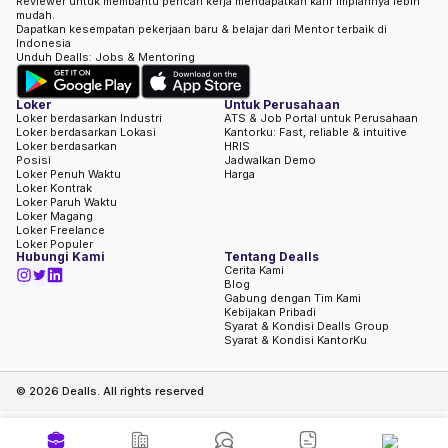
Reviewer untuk membantu pencari kerja mendapatkan karir impiannya lebih
mudah.
Dapatkan kesempatan pekerjaan baru & belajar dari Mentor terbaik di
Indonesia
Unduh Dealls: Jobs & Mentoring
Loker
Untuk Perusahaan
Loker berdasarkan Industri
ATS & Job Portal untuk Perusahaan
Loker berdasarkan Lokasi
Kantorku: Fast, reliable & intuitive
Loker berdasarkan
HRIS
Posisi
Jadwalkan Demo
Loker Penuh Waktu
Harga
Loker Kontrak
Loker Paruh Waktu
Loker Magang
Loker Freelance
Loker Populer
Hubungi Kami
Tentang Dealls
Cerita Kami
Blog
Gabung dengan Tim Kami
Kebijakan Pribadi
Syarat & Kondisi Dealls Group
Syarat & Kondisi KantorKu
©
2026
Dealls. All rights reserved