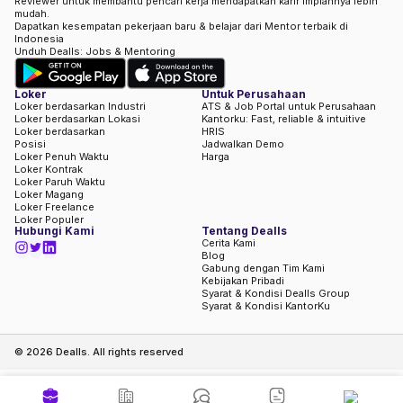
Reviewer untuk membantu pencari kerja mendapatkan karir impiannya lebih
mudah.
Dapatkan kesempatan pekerjaan baru & belajar dari Mentor terbaik di
Indonesia
Unduh Dealls: Jobs & Mentoring
Loker
Untuk Perusahaan
Loker berdasarkan Industri
ATS & Job Portal untuk Perusahaan
Loker berdasarkan Lokasi
Kantorku: Fast, reliable & intuitive
Loker berdasarkan
HRIS
Posisi
Jadwalkan Demo
Loker Penuh Waktu
Harga
Loker Kontrak
Loker Paruh Waktu
Loker Magang
Loker Freelance
Loker Populer
Hubungi Kami
Tentang Dealls
Cerita Kami
Blog
Gabung dengan Tim Kami
Kebijakan Pribadi
Syarat & Kondisi Dealls Group
Syarat & Kondisi KantorKu
©
2026
Dealls. All rights reserved