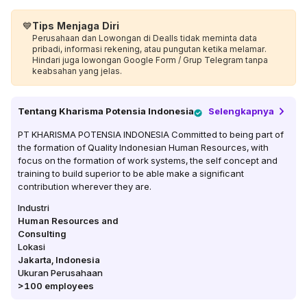
💙
Tips Menjaga Diri
Perusahaan dan Lowongan di Dealls tidak meminta data
pribadi, informasi rekening, atau pungutan ketika melamar.
Hindari juga lowongan Google Form / Grup Telegram tanpa
keabsahan yang jelas.
Tentang
Kharisma Potensia Indonesia
Selengkapnya
PT KHARISMA POTENSIA INDONESIA Committed to being part of
the formation of Quality Indonesian Human Resources, with
focus on the formation of work systems, the self concept and
training to build superior to be able make a significant
contribution wherever they are.
Industri
Human Resources and
Consulting
Lokasi
Jakarta
,
Indonesia
Ukuran Perusahaan
>100
employees