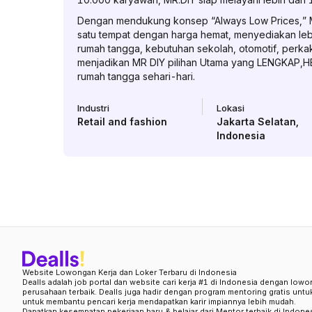
Dengan mendukung konsep “Always Low Prices,” 
satu tempat dengan harga hemat, menyediakan lebi
rumah tangga, kebutuhan sekolah, otomotif, perkak
menjadikan MR DIY pilihan Utama yang LENGKAP,H
rumah tangga sehari-hari.
Industri
Lokasi
Retail and fashion
Jakarta Selatan
,
Indonesia
Website Lowongan Kerja dan Loker Terbaru di Indonesia
Dealls adalah job portal dan website cari kerja #1 di Indonesia dengan lowo
perusahaan terbaik. Dealls juga hadir dengan program mentoring gratis unt
untuk membantu pencari kerja mendapatkan karir impiannya lebih mudah.
Dapatkan kesempatan pekerjaan baru & belajar dari Mentor terbaik di Indone