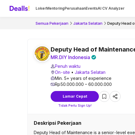
Loker
Mentoring
Perusahaan
Events
AI CV Analyzer
Semua Pekerjaan
Jakarta Selatan
Deputy Head o
Deputy Head of Maintenanc
MR.DIY Indonesia
Penuh waktu
On-site
•
Jakarta Selatan
Min. 5+ years of experience
Rp50.000.000 – 60.000.000
Lamar Cepat
Tidak Perlu Sign Up!
Deskripsi Pekerjaan
Deputy Head of Maintenance is a senior-level exe