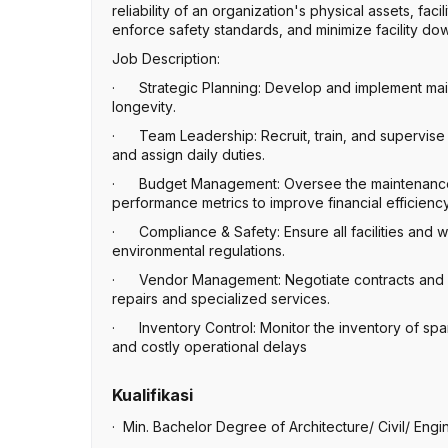
reliability of an organization's physical assets, fac
enforce safety standards, and minimize facility do
Job Description:
· Strategic Planning: Develop and implement mai
longevity.
· Team Leadership: Recruit, train, and supervise 
and assign daily duties.
· Budget Management: Oversee the maintenance d
performance metrics to improve financial efficiency
· Compliance & Safety: Ensure all facilities and 
environmental regulations.
· Vendor Management: Negotiate contracts and co
repairs and specialized services.
· Inventory Control: Monitor the inventory of spar
and costly operational delays
Kualifikasi
· Min. Bachelor Degree of Architecture/ Civil/ Engi