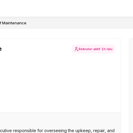
f Maintenance
e
Rekruter aktif
1h lalu
cutive responsible for overseeing the upkeep, repair, and