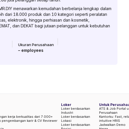
MR.DIY menawarkan kemudahan berbelanja lengkap dalam
h dari 18.000 produk dan 10 kategori seperti peralatan
as, elektronik, hingga perhiasan dan kosmetik,
EMAT, dan DEKAT bagi jutaan pelanggan untuk kebutuhan
Ukuran Perusahaan
–
employees
Loker
Untuk Perusaha
Loker berdasarkan
ATS & Job Portal u
Industri
Perusahaan
ngan kerja berkualitas dari 7.000+
Loker berdasarkan
Kantorku: Fast, rel
uk pengembangan karir & CV Reviewer
Lokasi
intuitive HRIS
Loker berdasarkan
Jadwalkan Demo
sia
Posisi
Harga