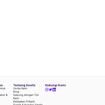
an
Tentang Dealls
Hubungi Kami
ntuk
Cerita Kami
Blog
iable &
Gabung dengan Tim
Kami
Kebijakan Pribadi
Syarat & Kondisi Dealls