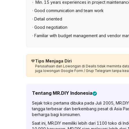
· Min. 15 years experiences in project maintenance /
· Good communication and team work
· Detail oriented
· Good negotiation
· Familiar with budget management and vendor m
💙
Tips Menjaga Diri
Perusahaan dan Lowongan di Dealls tidak meminta data p
juga lowongan Google Form / Grup Telegram tanpa kea
Tentang
MR.DIY Indonesia
Sejak toko pertama dibuka pada Juli 2005, MR.DIY s
tangga terbesar dan berkembang pesat di Asia P
berharga bagi konsumen.
Saat ini, MR.DIY memiliki lebih dari 1100 toko di I
10.000 karyawan, MR.DIY siap melayani lebih dari 