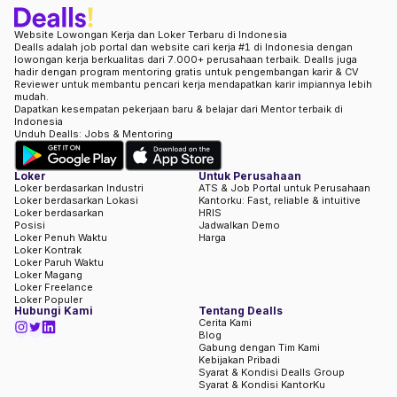
Website Lowongan Kerja dan Loker Terbaru di Indonesia
Dealls adalah job portal dan website cari kerja #1 di Indonesia dengan
lowongan kerja berkualitas dari 7.000+ perusahaan terbaik. Dealls juga
hadir dengan program mentoring gratis untuk pengembangan karir & CV
Reviewer untuk membantu pencari kerja mendapatkan karir impiannya lebih
mudah.
Dapatkan kesempatan pekerjaan baru & belajar dari Mentor terbaik di
Indonesia
Unduh Dealls: Jobs & Mentoring
Loker
Untuk Perusahaan
Loker berdasarkan Industri
ATS & Job Portal untuk Perusahaan
Loker berdasarkan Lokasi
Kantorku: Fast, reliable & intuitive
Loker berdasarkan
HRIS
Posisi
Jadwalkan Demo
Loker Penuh Waktu
Harga
Loker Kontrak
Loker Paruh Waktu
Loker Magang
Loker Freelance
Loker Populer
Hubungi Kami
Tentang Dealls
Cerita Kami
Blog
Gabung dengan Tim Kami
Kebijakan Pribadi
Syarat & Kondisi Dealls Group
Syarat & Kondisi KantorKu