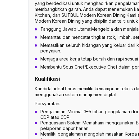
yang berdedikasi untuk menghadirkan pengalaman
membangkitkan gairah. Anda dapat menemukan kami
Kitchen, dan SUTBUL Modern Korean Dining.Kami 
Modern Korean Dining yang disiplin dan teliti untu
Tanggung Jawab Utama:Mengelola dan menjalanka
Memantau dan mencatat tingkat stok, limbah, s
Memastikan seluruh hidangan yang keluar dari k
penyajian.
Menjaga area kerja tetap bersih dan rapi sesua
Membantu Sous Chef/Executive Chef dalam peng
Kualifikasi
Kandidat ideal harus memiliki kemampuan teknis d
menggunakan sistem manajemen digital.
Persyaratan:
Pengalaman: Minimal 3–5 tahun pengalaman di i
CDP atau CDP.
Penguasaan Sistem: Memahami menggunakan ESB
pelaporan dapur harian.
Memiliki pengalaman mengolah masakan Korea men