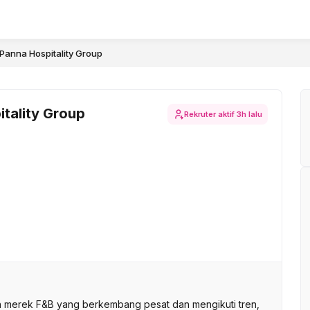
 Panna Hospitality Group
itality Group
Rekruter aktif
3h lalu
ah merek F&B yang berkembang pesat dan mengikuti tren,