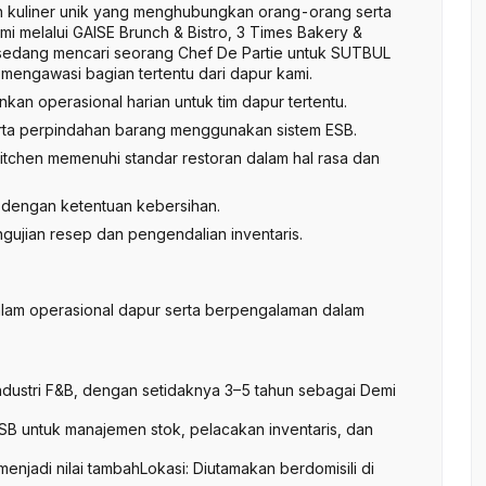
 kuliner unik yang menghubungkan orang-orang serta
 melalui GAISE Brunch & Bistro, 3 Times Bakery &
sedang mencari seorang Chef De Partie untuk SUTBUL
k mengawasi bagian tertentu dari dapur kami.
n operasional harian untuk tim dapur tertentu.
erta perpindahan barang menggunakan sistem ESB.
itchen memenuhi standar restoran dalam hal rasa dan
i dengan ketentuan kebersihan.
ujian resep dan pengendalian inventaris.
alam operasional dapur serta berpengalaman dalam
ndustri F&B, dengan setidaknya 3–5 tahun sebagai Demi
 untuk manajemen stok, pelacakan inventaris, dan
jadi nilai tambahLokasi: Diutamakan berdomisili di