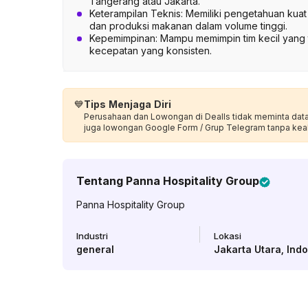
Tangerang atau Jakarta.
Keterampilan Teknis: Memiliki pengetahuan ku
dan produksi makanan dalam volume tinggi.
Kepemimpinan: Mampu memimpin tim kecil yang te
kecepatan yang konsisten.
💙
Tips Menjaga Diri
Perusahaan dan Lowongan di Dealls tidak meminta data p
juga lowongan Google Form / Grup Telegram tanpa kea
Tentang
Panna Hospitality Group
Panna Hospitality Group
Industri
Lokasi
general
Jakarta Utara
,
Ind