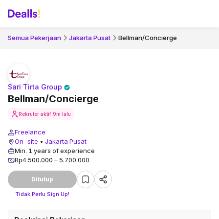
Semua Pekerjaan
Jakarta Pusat
Bellman/Concierge
Sari Tirta Group
Bellman/Concierge
Rekruter aktif
9m lalu
Freelance
On-site
•
Jakarta Pusat
Min. 1 years of experience
Rp4.500.000 – 5.700.000
Ditutup
Tidak Perlu Sign Up!