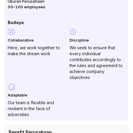
Ukuran Perusahaan
50–100
employees
Budaya
Collaborative
Discipline
Here, we work together to
We seek to ensure that
make the dream work
every individual
contributes accordingly to
the rules and agreement to
achieve company
objectives
Adaptable
Our team is flexible and
resilient in the face of
adversities
Benefit Perusahaan