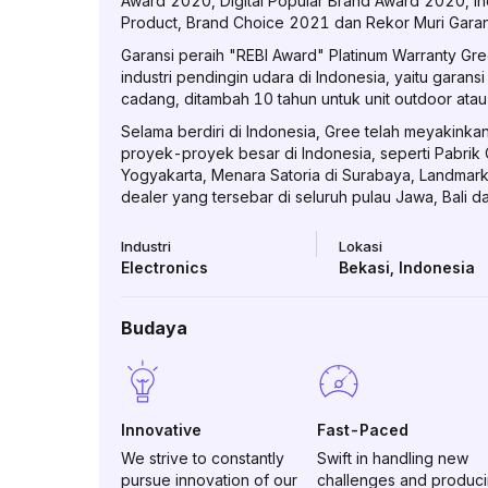
Award 2020, Digital Popular Brand Award 2020, I
Product, Brand Choice 2021 dan Rekor Muri Garans
Garansi peraih "REBI Award" Platinum Warranty Gree,
industri pendingin udara di Indonesia, yaitu garansi
cadang, ditambah 10 tahun untuk unit outdoor ata
Selama berdiri di Indonesia, Gree telah meyakin
proyek-proyek besar di Indonesia, seperti Pabrik
Yogyakarta, Menara Satoria di Surabaya, Landmark
dealer yang tersebar di seluruh pulau Jawa, Bali d
Industri
Lokasi
Electronics
Bekasi
,
Indonesia
Budaya
Innovative
Fast-Paced
We strive to constantly
Swift in handling new
pursue innovation of our
challenges and produc