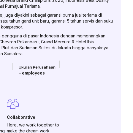
ndonesia Brand Champions 2020, Indonesia Best Quality
i Purnajual Terlama.
 juga diyakini sebagai garansi purna jual terlama di
 satu tahun ganti unit baru, garansi 5 tahun servis dan suku
u kompresor.
kan pengguna di pasar Indonesia dengan memenangkan
 Chevron Pekanbaru, Grand Mercure & Hotel Ibis
 Pluit dan Sudirman Suites di Jakarta hingga banyaknya
an Sumatera.
Ukuran Perusahaan
–
employees
Collaborative
Here, we work together to
ing
make the dream work