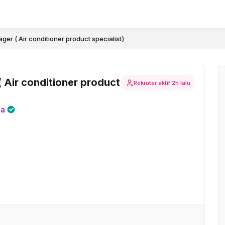
ger ( Air conditioner product specialist)
 Air conditioner product
Rekruter aktif
2h lalu
ia