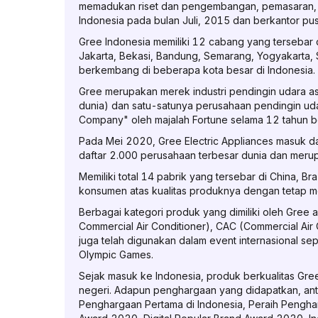
memadukan riset dan pengembangan, pemasaran, s
Indonesia pada bulan Juli, 2015 dan berkantor pusa
Gree Indonesia memiliki 12 cabang yang tersebar 
Jakarta, Bekasi, Bandung, Semarang, Yogyakarta,
berkembang di beberapa kota besar di Indonesia.
Gree merupakan merek industri pendingin udara a
dunia) dan satu-satunya perusahaan pendingin ud
Company" oleh majalah Fortune selama 12 tahun ber
Pada Mei 2020, Gree Electric Appliances masuk d
daftar 2.000 perusahaan terbesar dunia dan merup
Memiliki total 14 pabrik yang tersebar di China, 
konsumen atas kualitas produknya dengan tetap me
Berbagai kategori produk yang dimiliki oleh Gree an
Commercial Air Conditioner), CAC (Commercial Air
juga telah digunakan dalam event internasional se
Olympic Games.
Sejak masuk ke Indonesia, produk berkualitas Gre
negeri. Adapun penghargaan yang didapatkan, antara
Penghargaan Pertama di Indonesia, Peraih Pengha