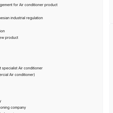
ement for Air conditioner product
sian industrial regulation
ion
new product
 specialist Air conditioner
cial Air conditioner)
y
itioning company