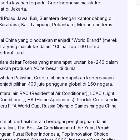
erta layanan terpadu. Gree Indonesia masuk ke
t di Jakarta.
di Pulau Jawa, Bali, Sumatera dengan kantor cabang di
 Surabaya, Bali, Lampung, Pekanbaru, Medan dan terus
sal China yang dinobatkan menjadi "World Brand" (merek
ara yang masuk ke dalam "China Top 100 Listed
turut-turut.
alam daftar Forbes yang menempati urutan ke-246 dalam
akan produsen AC terbesar di dunia.
Brazil dan Pakistan, Gree telah mendapatkan kepercayaan
njadi pilihan 400 juta pengguna global di 160 negara.
tara lain RAC (Residential Air Conditioner), LCAC (Light
 Conditioner), HA (Home Appliances). Produk Gree sendiri
perti FIFA World Cup, Russia Olympic Games hingga China
e telah berhasil meraih berbagai penghargaan dalam
 lain, The Best Air Conditioning of the Year, Peraih
rgaan Pusat Rekor Indonesia, Top Innovation Choice