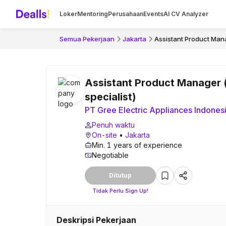
Loker
Mentoring
Perusahaan
Events
AI CV Analyzer
Semua Pekerjaan
Jakarta
Assistant Product Mana
Assistant Product Manager (
specialist)
PT Gree Electric Appliances Indones
Penuh waktu
On-site
•
Jakarta
Min. 1 years of experience
Negotiable
Ditutup
Tidak Perlu Sign Up!
Deskripsi Pekerjaan