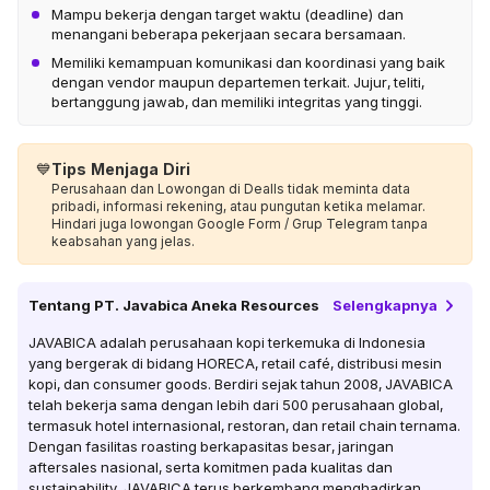
Mampu bekerja dengan target waktu (deadline) dan
menangani beberapa pekerjaan secara bersamaan.
Memiliki kemampuan komunikasi dan koordinasi yang baik
dengan vendor maupun departemen terkait. Jujur, teliti,
bertanggung jawab, dan memiliki integritas yang tinggi.
💙
Tips Menjaga Diri
Perusahaan dan Lowongan di Dealls tidak meminta data
pribadi, informasi rekening, atau pungutan ketika melamar.
Hindari juga lowongan Google Form / Grup Telegram tanpa
keabsahan yang jelas.
Tentang
PT. Javabica Aneka Resources
Selengkapnya
JAVABICA adalah perusahaan kopi terkemuka di Indonesia
yang bergerak di bidang HORECA, retail café, distribusi mesin
kopi, dan consumer goods. Berdiri sejak tahun 2008, JAVABICA
telah bekerja sama dengan lebih dari 500 perusahaan global,
termasuk hotel internasional, restoran, dan retail chain ternama.
Dengan fasilitas roasting berkapasitas besar, jaringan
aftersales nasional, serta komitmen pada kualitas dan
sustainability, JAVABICA terus berkembang menghadirkan