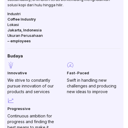
solusi kopi dari hulu hingga hilir.
Industri
Coffee Industry
Lokasi
Jakarta
,
Indonesia
Ukuran Perusahaan
–
employees
Budaya
Innovative
Fast-Paced
We strive to constantly
Swift in handling new
pursue innovation of our
challenges and producing
products and services
new ideas to improve
Progressive
Continuous ambition for
progress and finding the
best means to make it