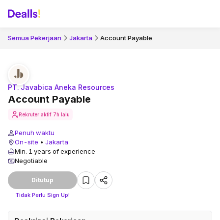
Semua Pekerjaan
Jakarta
Account Payable
PT. Javabica Aneka Resources
Account Payable
Rekruter aktif
7h lalu
Penuh waktu
On-site
•
Jakarta
Min. 1 years of experience
Negotiable
Ditutup
Tidak Perlu Sign Up!