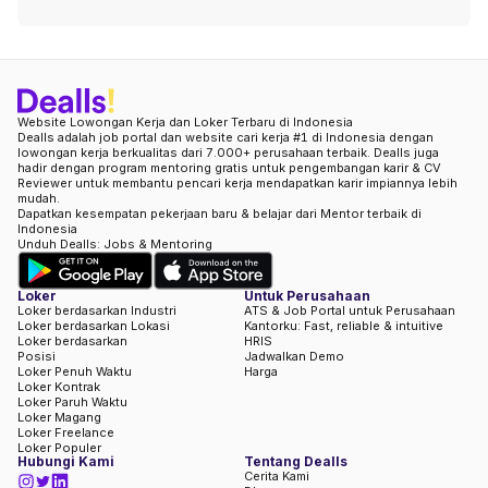
Website Lowongan Kerja dan Loker Terbaru di Indonesia
Dealls adalah job portal dan website cari kerja #1 di Indonesia dengan
lowongan kerja berkualitas dari 7.000+ perusahaan terbaik. Dealls juga
hadir dengan program mentoring gratis untuk pengembangan karir & CV
Reviewer untuk membantu pencari kerja mendapatkan karir impiannya lebih
mudah.
Dapatkan kesempatan pekerjaan baru & belajar dari Mentor terbaik di
Indonesia
Unduh Dealls: Jobs & Mentoring
Loker
Untuk Perusahaan
Loker berdasarkan Industri
ATS & Job Portal untuk Perusahaan
Loker berdasarkan Lokasi
Kantorku: Fast, reliable & intuitive
Loker berdasarkan
HRIS
Posisi
Jadwalkan Demo
Loker Penuh Waktu
Harga
Loker Kontrak
Loker Paruh Waktu
Loker Magang
Loker Freelance
Loker Populer
Hubungi Kami
Tentang Dealls
Cerita Kami