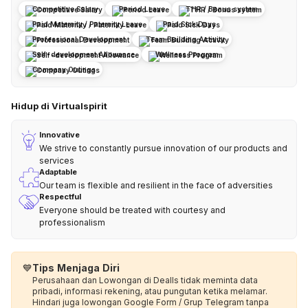
Competitive Salary
Period Leave
THR / Bonus system
Paid Maternity / Paternity Leave
Paid Sick Days
Professional Development
Team Building Activity
Self-development Allowance
Wellness Program
Company Outings
Hidup di Virtualspirit
Innovative
We strive to constantly pursue innovation of our products and
services
Adaptable
Our team is flexible and resilient in the face of adversities
Respectful
Everyone should be treated with courtesy and
professionalism
💙
Tips Menjaga Diri
Perusahaan dan Lowongan di Dealls tidak meminta data
pribadi, informasi rekening, atau pungutan ketika melamar.
Hindari juga lowongan Google Form / Grup Telegram tanpa