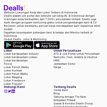
Website Lowongan Kerja dan Loker Terbaru di Indonesia
Dealls adalah job portal dan website cari kerja #1 di Indonesia dengan
lowongan kerja berkualitas dari 7.000+ perusahaan terbaik. Dealls juga
hadir dengan program mentoring gratis untuk pengembangan karir & CV
Reviewer untuk membantu pencari kerja mendapatkan karir impiannya lebih
mudah.
Dapatkan kesempatan pekerjaan baru & belajar dari Mentor terbaik di
Indonesia
Unduh Dealls: Jobs & Mentoring
Loker
Untuk Perusahaan
Loker berdasarkan Industri
ATS & Job Portal untuk Perusahaan
Loker berdasarkan Lokasi
Kantorku: Fast, reliable & intuitive
Loker berdasarkan
HRIS
Posisi
Jadwalkan Demo
Loker Penuh Waktu
Harga
Loker Kontrak
Loker Paruh Waktu
Loker Magang
Loker Freelance
Loker Populer
Hubungi Kami
Tentang Dealls
Cerita Kami
Blog
Gabung dengan Tim Kami
Kebijakan Pribadi
Syarat & Kondisi Dealls Group
Syarat & Kondisi KantorKu