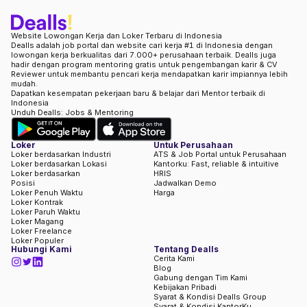
Website Lowongan Kerja dan Loker Terbaru di Indonesia
Dealls adalah job portal dan website cari kerja #1 di Indonesia dengan
lowongan kerja berkualitas dari 7.000+ perusahaan terbaik. Dealls juga
hadir dengan program mentoring gratis untuk pengembangan karir & CV
Reviewer untuk membantu pencari kerja mendapatkan karir impiannya lebih
mudah.
Dapatkan kesempatan pekerjaan baru & belajar dari Mentor terbaik di
Indonesia
Unduh Dealls: Jobs & Mentoring
Loker
Untuk Perusahaan
Loker berdasarkan Industri
ATS & Job Portal untuk Perusahaan
Loker berdasarkan Lokasi
Kantorku: Fast, reliable & intuitive
Loker berdasarkan
HRIS
Posisi
Jadwalkan Demo
Loker Penuh Waktu
Harga
Loker Kontrak
Loker Paruh Waktu
Loker Magang
Loker Freelance
Loker Populer
Hubungi Kami
Tentang Dealls
Cerita Kami
Blog
Gabung dengan Tim Kami
Kebijakan Pribadi
Syarat & Kondisi Dealls Group
Syarat & Kondisi KantorKu