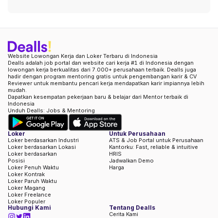
Website Lowongan Kerja dan Loker Terbaru di Indonesia
Dealls adalah job portal dan website cari kerja #1 di Indonesia dengan
lowongan kerja berkualitas dari 7.000+ perusahaan terbaik. Dealls juga
hadir dengan program mentoring gratis untuk pengembangan karir & CV
Reviewer untuk membantu pencari kerja mendapatkan karir impiannya lebih
mudah.
Dapatkan kesempatan pekerjaan baru & belajar dari Mentor terbaik di
Indonesia
Unduh Dealls: Jobs & Mentoring
Loker
Untuk Perusahaan
Loker berdasarkan Industri
ATS & Job Portal untuk Perusahaan
Loker berdasarkan Lokasi
Kantorku: Fast, reliable & intuitive
Loker berdasarkan
HRIS
Posisi
Jadwalkan Demo
Loker Penuh Waktu
Harga
Loker Kontrak
Loker Paruh Waktu
Loker Magang
Loker Freelance
Loker Populer
Hubungi Kami
Tentang Dealls
Cerita Kami