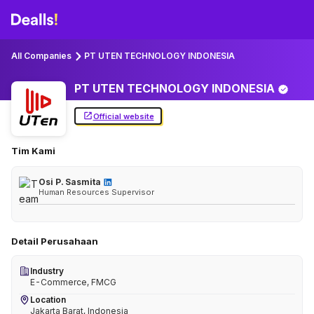
All Companies
PT UTEN TECHNOLOGY INDONESIA
PT UTEN TECHNOLOGY
INDONESIA
Official website
Tim Kami
Osi P. Sasmita
Human Resources Supervisor
Detail Perusahaan
Industry
E-Commerce, FMCG
Location
Jakarta Barat, Indonesia