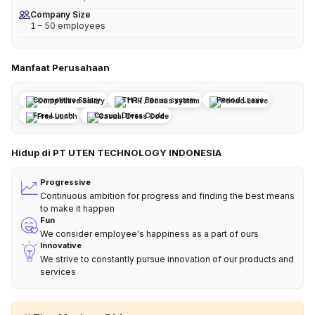
Company Size
1 – 50 employees
Manfaat Perusahaan
Competitive Salary
THR / Bonus system
Period Leave
Free Lunch
Casual Dress Code
Hidup di PT UTEN TECHNOLOGY INDONESIA
Progressive
Continuous ambition for progress and finding the best means
to make it happen
Fun
We consider employee's happiness as a part of ours
Innovative
We strive to constantly pursue innovation of our products and
services