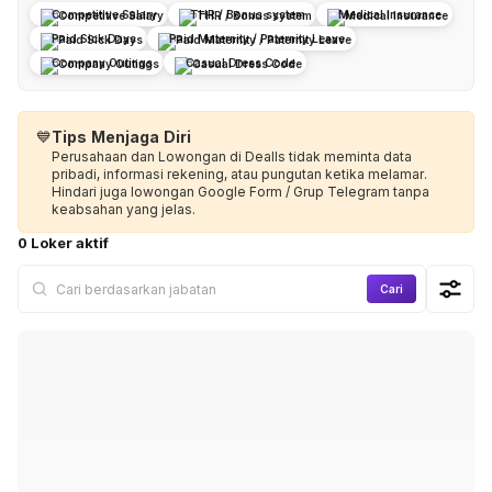
Competitive Salary
THR / Bonus system
Medical Insurance
Paid Sick Days
Paid Maternity / Paternity Leave
Company Outings
Casual Dress Code
💙
Tips Menjaga Diri
Perusahaan dan Lowongan di Dealls tidak meminta data
pribadi, informasi rekening, atau pungutan ketika melamar.
Hindari juga lowongan Google Form / Grup Telegram tanpa
keabsahan yang jelas.
0 Loker aktif
Cari