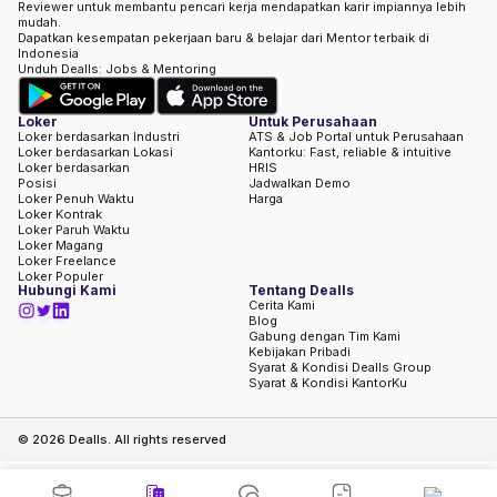
Reviewer untuk membantu pencari kerja mendapatkan karir impiannya lebih
mudah.
Dapatkan kesempatan pekerjaan baru & belajar dari Mentor terbaik di
Indonesia
Unduh Dealls: Jobs & Mentoring
Loker
Untuk Perusahaan
Loker berdasarkan Industri
ATS & Job Portal untuk Perusahaan
Loker berdasarkan Lokasi
Kantorku: Fast, reliable & intuitive
Loker berdasarkan
HRIS
Posisi
Jadwalkan Demo
Loker Penuh Waktu
Harga
Loker Kontrak
Loker Paruh Waktu
Loker Magang
Loker Freelance
Loker Populer
Hubungi Kami
Tentang Dealls
Cerita Kami
Blog
Gabung dengan Tim Kami
Kebijakan Pribadi
Syarat & Kondisi Dealls Group
Syarat & Kondisi KantorKu
©
2026
Dealls. All rights reserved