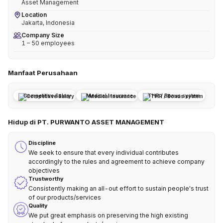
Asset Management
Location
Jakarta, Indonesia
Company Size
1 – 50 employees
Manfaat Perusahaan
Competitive Salary
Medical Insurance
THR / Bonus system
Hidup di PT. PURWANTO ASSET MANAGEMENT
Discipline
We seek to ensure that every individual contributes
accordingly to the rules and agreement to achieve company
objectives
Trustworthy
Consistently making an all-out effort to sustain people's trust
of our products/services
Quality
We put great emphasis on preserving the high existing