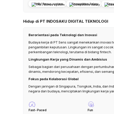
THR / Bonus system
Competitive Salary
Casu
Hidup di PT INDOSAKU DIGITAL TEKNOLOGI
Berorientasi pada Teknologi dan Inovasi
Budaya kerja di PT Sens sangat menekankan inovasi 
pengambilan keputusan. Lingkungan ini sangat cocok b
perkembangan teknologi, terutama di bidang fintech.
Lingkungan Kerja yang Dinamis dan Ambisius
Sebagai bagian dari perusahaan dengan pertumbuhan 
dinamis, mendorong kecepatan, efisiensi, dan semangat
Fokus pada Kolaborasi Global
Dengan jaringan di Singapura, Tiongkok, India, dan In
negara dan budaya, menciptakan lingkungan kerja ya
Fast-Paced
Fun