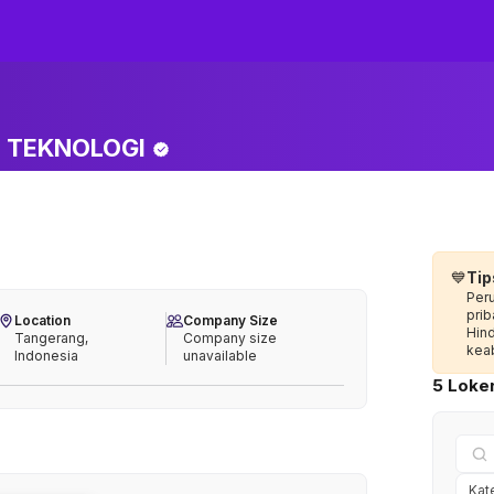
TEKNOLOGI
💙
Tip
Per
prib
Location
Company Size
Hin
Tangerang,
Company size
keab
Indonesia
unavailable
5 Loker