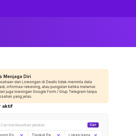
s Menjaga Diri
usahaan dan Lowongan di Dealls tidak meminta data
adi, informasi rekening, atau pungutan ketika melamar.
dari juga lowongan Google Form / Grup Telegram tanpa
sahan yang jelas.
 aktif
Cari
Kategori Posisi
Tingkat Pengalaman
Lokasi kerja