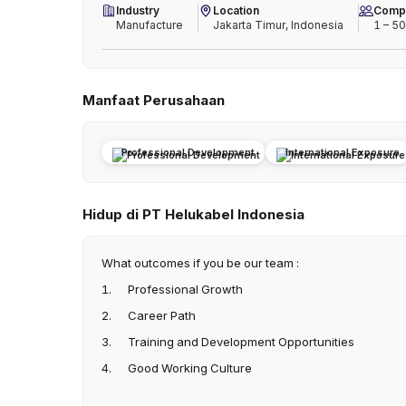
Industry
Location
Compa
Manufacture
Jakarta Timur, Indonesia
1 – 5
Manfaat Perusahaan
Professional Development
International Exposure
Hidup di PT Helukabel Indonesia
What outcomes if you be our team :
1. Professional Growth
2. Career Path
3. Training and Development Opportunities
4. Good Working Culture