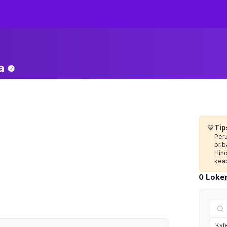
a
💙
Tip
Per
prib
Hin
keab
0 Loker