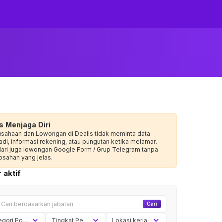
s Menjaga Diri
usahaan dan Lowongan di Dealls tidak meminta data
adi, informasi rekening, atau pungutan ketika melamar.
dari juga lowongan Google Form / Grup Telegram tanpa
sahan yang jelas.
 aktif
Cari
Kategori Posisi
Tingkat Pengalaman
Lokasi kerja