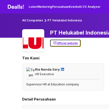
Loker
Mentoring
Perusahaan
Events
AI CV Analyzer
All Companies
PT Helukabel Indonesia
PT Helukabel
Indonesi
Official website
Tim Kami
Ria Nanda Sary
HR Executive
Supervisor HR at Education company
Detail Perusahaan