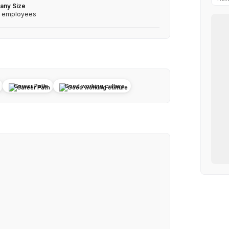
ny Size
0 employees
Career Path
Good working culture