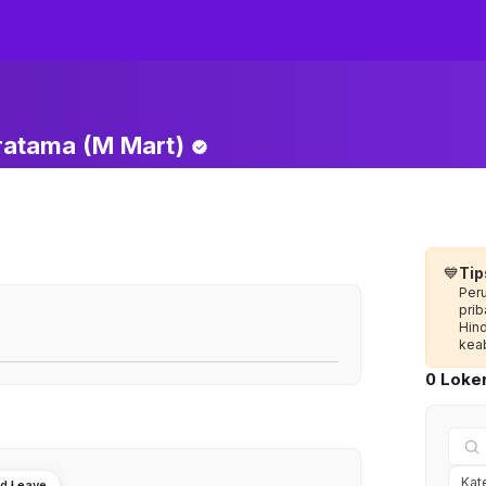
Pratama (M
Mart)
💙
Tip
Per
prib
Hin
keab
0 Loker
od Leave