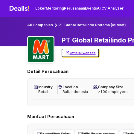
Loker
Mentoring
Perusahaan
Events
AI CV Analyzer
All Companies
PT Global Retailindo Pratama (M Mart)
PT Global Retailindo 
Official website
Detail Perusahaan
Industry
Location
Company Size
Retail
Bali, Indonesia
>100 employees
Manfaat Perusahaan
Competitive Salary
THR / Bonus system
Peri