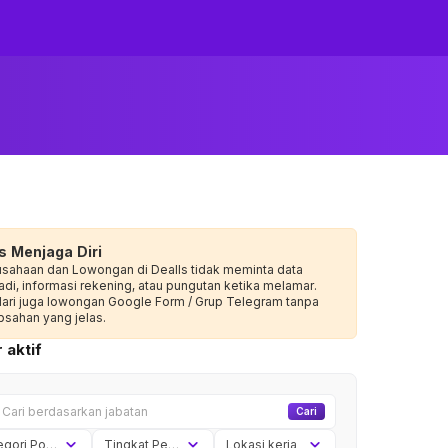
s Menjaga Diri
usahaan dan Lowongan di Dealls tidak meminta data
adi, informasi rekening, atau pungutan ketika melamar.
dari juga lowongan Google Form / Grup Telegram tanpa
sahan yang jelas.
 aktif
Cari
Kategori Posisi
Tingkat Pengalaman
Lokasi kerja