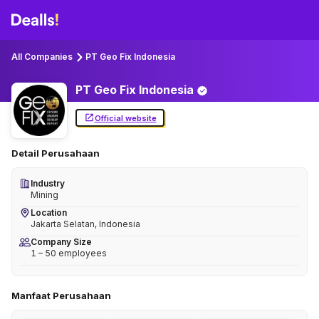
All Companies
PT Geo Fix Indonesia
PT Geo Fix
Indonesia
Official website
Detail Perusahaan
Industry
Mining
Location
Jakarta Selatan, Indonesia
Company Size
1 – 50 employees
Manfaat Perusahaan