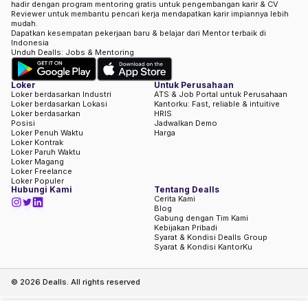
hadir dengan program mentoring gratis untuk pengembangan karir & CV
Reviewer untuk membantu pencari kerja mendapatkan karir impiannya lebih
mudah.
Dapatkan kesempatan pekerjaan baru & belajar dari Mentor terbaik di
Indonesia
Unduh Dealls: Jobs & Mentoring
Loker
Untuk Perusahaan
Loker berdasarkan Industri
ATS & Job Portal untuk Perusahaan
Loker berdasarkan Lokasi
Kantorku: Fast, reliable & intuitive
Loker berdasarkan
HRIS
Posisi
Jadwalkan Demo
Loker Penuh Waktu
Harga
Loker Kontrak
Loker Paruh Waktu
Loker Magang
Loker Freelance
Loker Populer
Hubungi Kami
Tentang Dealls
Cerita Kami
Blog
Gabung dengan Tim Kami
Kebijakan Pribadi
Syarat & Kondisi Dealls Group
Syarat & Kondisi KantorKu
©
2026
Dealls. All rights reserved