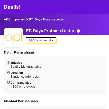
All Companies
PT. Daya Pratama Lestari
PT. Daya Pratama
Lestari
Official website
Detail Perusahaan
Industry
Textile Manufacturing
Location
Bandung, Indonesia
Company Size
>100 employees
Manfaat Perusahaan