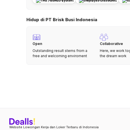
Hidup di PT Brisk Busi Indonesia
Open
Collaborative
Outstanding result stems from a
Here, we work to
free and welcoming enviroment
the dream work
Website Lowongan Kerja dan Loker Terbaru di Indonesia