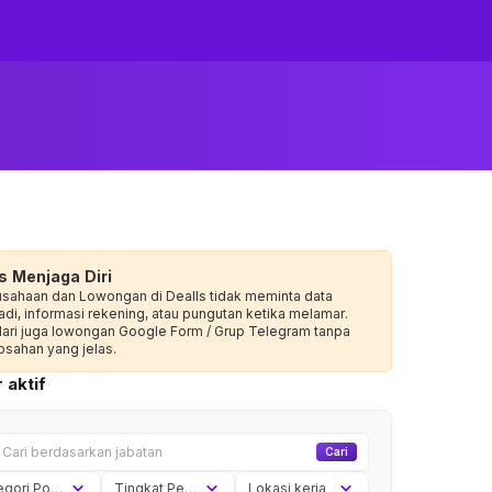
s Menjaga Diri
usahaan dan Lowongan di Dealls tidak meminta data
adi, informasi rekening, atau pungutan ketika melamar.
dari juga lowongan Google Form / Grup Telegram tanpa
sahan yang jelas.
 aktif
Cari
Kategori Posisi
Tingkat Pengalaman
Lokasi kerja