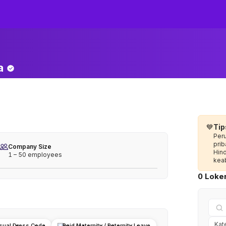
a
💙
Tip
Per
prib
Company Size
Hin
1 – 50 employees
keab
0 Loker
sual Dress Code
Paid Maternity / Paternity Leave