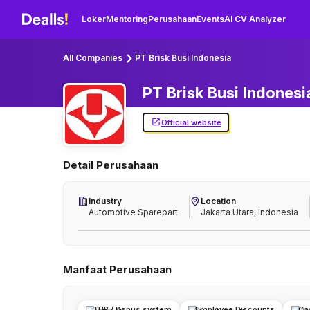
Loker
Mentoring
Perusahaan
Events
AI CV Analyzer
All Companies
PT Brisk Busi Indonesia
PT Brisk Busi
Indonesi
Official website
Detail Perusahaan
Industry
Location
Automotive Sparepart
Jakarta Utara, Indonesia
Manfaat Perusahaan
THR / Bonus system
Employee Discounts
Ca