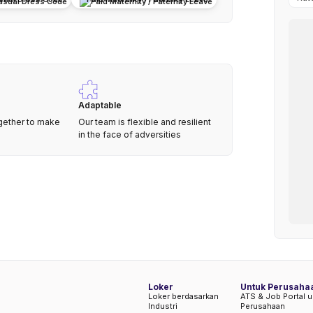
Adaptable
gether to make
Our team is flexible and resilient
in the face of adversities
Loker
Untuk Perusaha
Loker berdasarkan
ATS & Job Portal u
Industri
Perusahaan