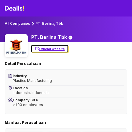
All Companies
PT. Berlina, Tbk
PT. Berlina
Tbk
Official website
Detail Perusahaan
Industry
Plastics Manufacturing
Location
Indonesia, Indonesia
Company Size
>100 employees
Manfaat Perusahaan