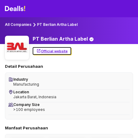
All Companies
PT Berlian Artha Label
PT Berlian Artha
Label
Official website
Detail Perusahaan
Industry
Manufacturing
Location
Jakarta Barat, Indonesia
Company Size
>100 employees
Manfaat Perusahaan