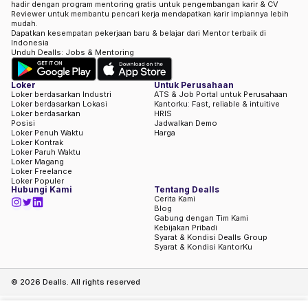
hadir dengan program mentoring gratis untuk pengembangan karir & CV
Reviewer untuk membantu pencari kerja mendapatkan karir impiannya lebih
mudah.
Dapatkan kesempatan pekerjaan baru & belajar dari Mentor terbaik di
Indonesia
Unduh Dealls: Jobs & Mentoring
Loker
Untuk Perusahaan
Loker berdasarkan Industri
ATS & Job Portal untuk Perusahaan
Loker berdasarkan Lokasi
Kantorku: Fast, reliable & intuitive
Loker berdasarkan
HRIS
Posisi
Jadwalkan Demo
Loker Penuh Waktu
Harga
Loker Kontrak
Loker Paruh Waktu
Loker Magang
Loker Freelance
Loker Populer
Hubungi Kami
Tentang Dealls
Cerita Kami
Blog
Gabung dengan Tim Kami
Kebijakan Pribadi
Syarat & Kondisi Dealls Group
Syarat & Kondisi KantorKu
©
2026
Dealls. All rights reserved